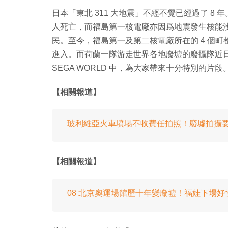
日本「東北 311 大地震」不經不覺已經過了 8
人死亡，而福島第一核電廠亦因爲地震發生核能洩
民。至今，福島第一及第二核電廠所在的 4 個
進入。而荷蘭一隊游走世界各地廢墟的廢攝隊近
SEGA WORLD 中，為大家帶來十分特別的片段
【相關報道】
玻利維亞火車墳場不收費任拍照！廢墟拍攝
【相關報道】
08 北京奧運場館歷十年變廢墟！福娃下場好