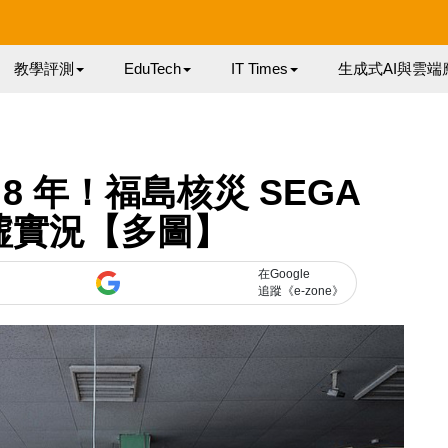
教學評測
EduTech
IT Times
生成式AI與雲端
 8 年！福島核災 SEGA
 廢墟實況【多圖】
在Google
追蹤《e-zone》