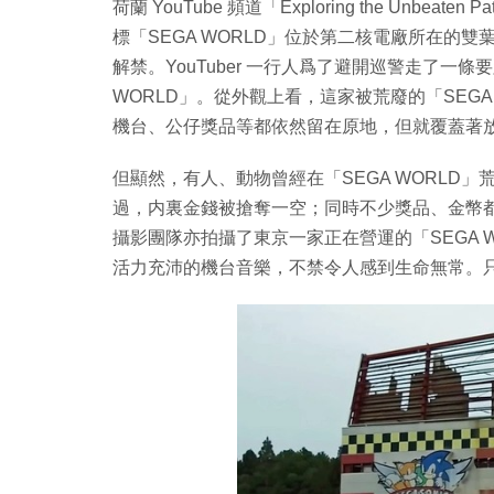
荷蘭 YouTube 頻道「Exploring the Un
標「SEGA WORLD」位於第二核電廠所在的雙
解禁。YouTuber 一行人爲了避開巡警走了一條
WORLD」。從外觀上看，這家被荒廢的「SEG
機台、公仔獎品等都依然留在原地，但就覆蓋著
但顯然，有人、動物曾經在「SEGA WORLD
過，内裏金錢被搶奪一空；同時不少獎品、金幣
攝影團隊亦拍攝了東京一家正在營運的「SEGA W
活力充沛的機台音樂，不禁令人感到生命無常。