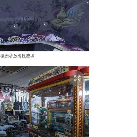
台覆蓋著放射性塵埃