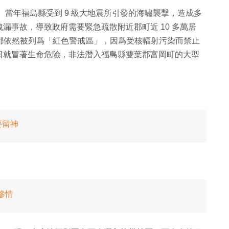
 年。當年福島縣受到 9 級大地震所引發的海嘯襲擊，造成多
漏事故，導致政府需要緊急疏散附近郡町近 10 多萬居
町都依然被列爲「紅色警戒區」，因爲受核輻射污染而禁止
日就冒著生命危險，非法潛入福島縣雙葉郡富岡町的大型
。
要留神
慘情