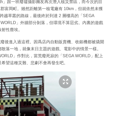
beaten Path」跟一班廢墟攝影團友再次潛入核災禁區，而今次的目
葉郡富岡町。雖然距離第一核電廠有 10km，但就依然未獲
要跨越草叢的路線，最後終於到達 2 層樓高的「SEGA
A WORLD」外牆部分剝落，但環境不算惡劣。内裏的遊戲
放射性塵埃。
」荒廢後進入過這裡。因爲店内自動販賣機、收銀機都被撬開
都散落一地，就像末日主題的遊戲、電影中的情景一樣。
ORLD」作對比，當荒廢死寂的「SEGA WORLD」配上
只希望這種災難、悲劇不會再發生吧。