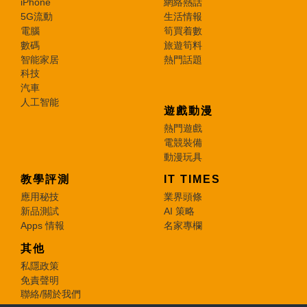
iPhone
網絡熱話
5G流動
生活情報
電腦
筍買着數
數碼
旅遊筍料
智能家居
熱門話題
科技
汽車
人工智能
遊戲動漫
熱門遊戲
電競裝備
動漫玩具
教學評測
IT TIMES
應用秘技
業界頭條
新品測試
AI 策略
Apps 情報
名家專欄
其他
私隱政策
免責聲明
聯絡/關於我們