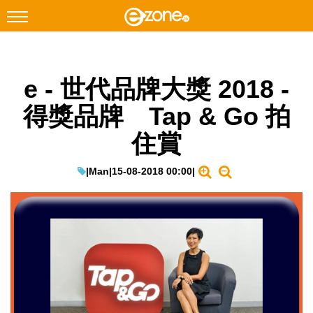
搜尋
e - 世代品牌大獎 2018 -
Facebook
Instagram
得獎品牌 Tap & Go 拍
科技焦點
住賞
網絡生活
遊戲動漫
|
Man
|
15-08-2018 00:00
|
教學評測
EduTech
IT Times
生成式AI與雲端應用
Enterprise Digital Transformation