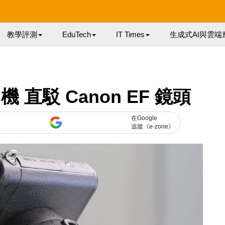
教學評測
EduTech
IT Times
生成式AI與雲端
直駁 Canon EF 鏡頭
在Google
追蹤《e-zone》