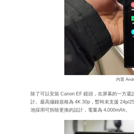
內置 And
除了可以安裝 Canon EF 鏡頭，在屏幕的一方
計。最高攝錄規格為 4K 30p，暫時未支援 24
池採用可拆除更換的設計，電量為 4,000mAh。