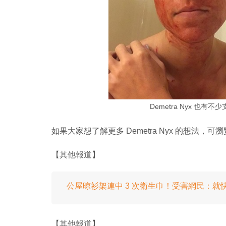
Demetra Nyx 也有不
如果大家想了解更多 Demetra Nyx 的想法，可
【其他報道】
公屋晾衫架連中 3 次衛生巾！受害網民：就
【其他報道】