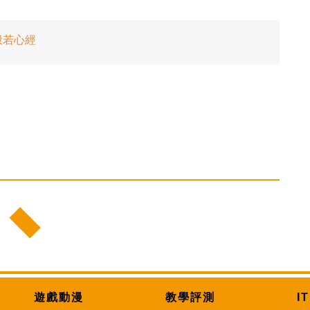
般若心經
遊戲動漫
教學評測
I