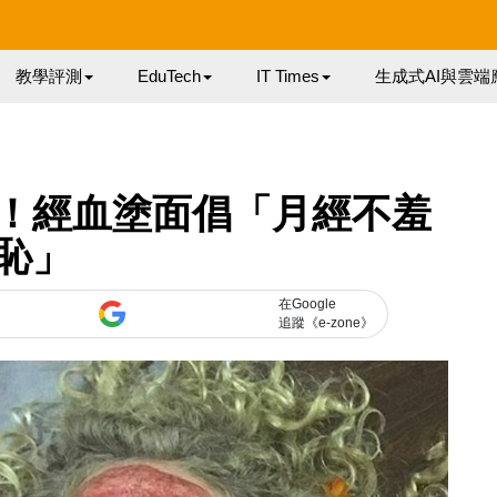
教學評測
EduTech
IT Times
生成式AI與雲端
！經血塗面倡「月經不羞
恥」
在Google
追蹤《e-zone》