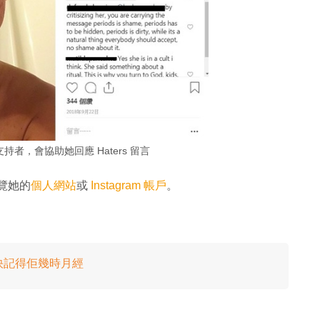
少支持者，會協助她回應 Haters 留言
瀏覽她的
個人網站
或
Instagram 帳戶
。
快記得佢幾時月經