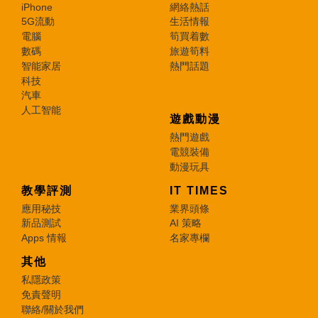
iPhone
網絡熱話
5G流動
生活情報
電腦
筍買着數
數碼
旅遊筍料
智能家居
熱門話題
科技
汽車
人工智能
遊戲動漫
熱門遊戲
電競裝備
動漫玩具
教學評測
IT TIMES
應用秘技
業界頭條
新品測試
AI 策略
Apps 情報
名家專欄
其他
私隱政策
免責聲明
聯絡/關於我們