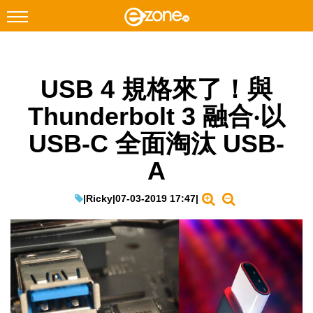
搜尋
USB 4 規格來了！與
Facebook
Instagram
Thunderbolt 3 融合‧以
科技焦點
USB-C 全面淘汰 USB-
網絡生活
A
遊戲動漫
教學評測
|
Ricky
|
07-03-2019 17:47
|
EduTech
IT Times
生成式AI與雲端應用
Enterprise Digital Transformation