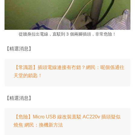
從牆身拉出電線，直駁到 3 個兩腳插頭，非常危險！
【精選消息】
【常識題】插頭電線連接有冇錯？網民：呢個係通往
天堂的鎖匙！
【精選消息】
【危險】Micro USB 線改裝直駁 AC220v 插頭疑似
燒焦 網民：換機新方法