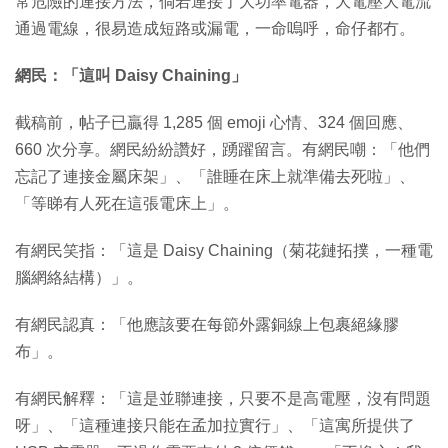
常危險的連接方法，倘若連接了大功率電器，大電壓大電流
通過電線，很易造成短路或漏電，一命嗚呼，命仔都冇。
網民：「這叫 Daisy Chaining」
截稿前，帖子已贏得 1,285 個 emoji 心情、324 個回應、
660 次分享。網民紛紛讚好，踴躍留言。有網民嘲：「他們
忘記了連接金屬床架」、「誰睡在床上就準備去死啦」、
「等睇有人死在這張電床上」。
有網民笑指：「這是 Daisy Chaining（菊花鏈拓撲，一種電
腦網絡結構）」。
有網民認真：「他應該要在每節外露銅線上包裹絕緣膠
布」。
有網民解釋：「這是並聯連接，只要不是高電壓，沒有問題
呀」、「這種連接只能在孟加拉實行」、「這寓所提供了