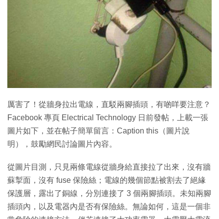
厲害了！從牆身拉出電線，直駁兩腳插頭，有啲咩要注意？
Facebook 專頁 Electrical Technology 日前發帖，上載一張
圖片如下，並在帖子簡單留言：Caption this（圖片說
明），鼓勵網民討論圖片內容。
從圖片目測，只見兩條電線從牆身給直接拉了出來，沒有牆
蘇掣面，沒有 fuse 保險絲；電線的幾個節點被割去了絕緣
保護層，露出了銅線，分別連接了 3 個兩腳插頭。未知兩腳
插頭內，以及電器內是否有保險絲。無論如何，這是一個非