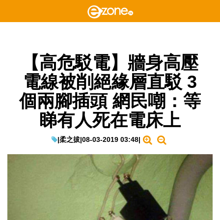
【高危駁電】牆身高壓
電線被削絕緣層直駁 3
個兩腳插頭 網民嘲：等
睇有人死在電床上
|
柔之拔
|
08-03-2019 03:48
|