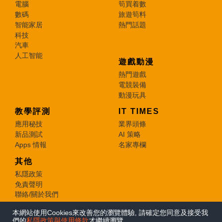
電腦
筍買着數
數碼
旅遊筍料
智能家居
熱門話題
科技
汽車
人工智能
遊戲動漫
熱門遊戲
電競裝備
動漫玩具
教學評測
IT TIMES
應用秘技
業界頭條
新品測試
AI 策略
Apps 情報
名家專欄
其他
私隱政策
免責聲明
聯絡/關於我們
本網站使用Cookies來改善您的瀏覽體驗, 請確定您同意及接受我
© 2026 e-zone. All Rights Reserved.
們的
私隱政策與使用條款
才繼續瀏覽。