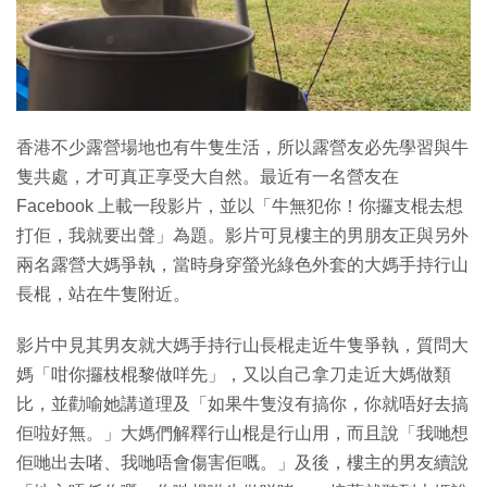
特集
香港不少露營場地也有牛隻生活，所以露營友必先學習與牛
隻共處，才可真正享受大自然。最近有一名營友在
Facebook 上載一段影片，並以「牛無犯你！你攞支棍去想
打佢，我就要出聲」為題。影片可見樓主的男朋友正與另外
兩名露營大媽爭執，當時身穿螢光綠色外套的大媽手持行山
長棍，站在牛隻附近。
影片中見其男友就大媽手持行山長棍走近牛隻爭執，質問大
媽「咁你攞枝棍黎做咩先」，又以自己拿刀走近大媽做類
比，並勸喻她講道理及「如果牛隻沒有搞你，你就唔好去搞
佢啦好無。」大媽們解釋行山棍是行山用，而且說「我哋想
佢哋出去啫、我哋唔會傷害佢嘅。」及後，樓主的男友續說