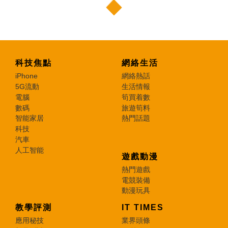
科技焦點
網絡生活
iPhone
網絡熱話
5G流動
生活情報
電腦
筍買着數
數碼
旅遊筍料
智能家居
熱門話題
科技
汽車
人工智能
遊戲動漫
熱門遊戲
電競裝備
動漫玩具
教學評測
IT TIMES
應用秘技
業界頭條