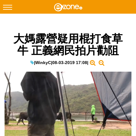
搜尋
大媽露營疑用棍打食草
Facebook
Instagram
牛 正義網民拍片勸阻
科技焦點
網絡生活
|
WinkyC
|
08-03-2019 17:08
|
遊戲動漫
教學評測
EduTech
IT Times
生成式AI與雲端應用
Enterprise Digital Transformation