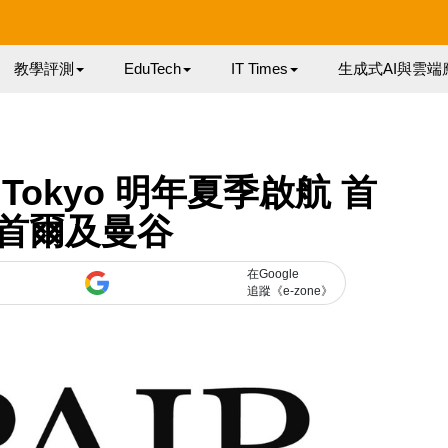
教學評測
EduTech
IT Times
生成式AI與雲端
R Tokyo 明年夏季啟航 首
首爾及曼谷
在Google
追蹤《e-zone》