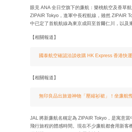
眼見 ANA 全日空旗下的廉航：樂桃航空及香草
ZIPAIR Tokyo，進軍中長程航線，雖然 ZIPAI
中已定了首航航線為東京成田至首爾仁川，以及
【相關報道】
國泰航空確認洽談收購 HK Express 香
【相關報道】
無印良品出旅遊神物「壓縮衫裙」！坐廉航
JAL 將新廉航名稱定為 ZIPAIR Tokyo
飛行旅程的體感時間。現在不少廉航都會用新客機作為營運