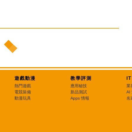
遊戲動漫
教學評測
I
熱門遊戲
應用秘技
業
電競裝備
新品測試
AI
動漫玩具
Apps 情報
名