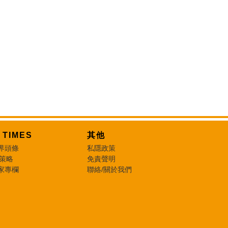
T TIMES
其他
界頭條
私隱政策
 策略
免責聲明
家專欄
聯絡/關於我們