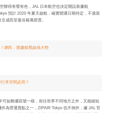
航空辦得有聲有色，JAL 日本航空也決定開設新廉航
R Tokyo 預計 2020 年夏天啟航，確實開通日期待定，不過當
東京成田至曼谷蘇萬那普。
港快運！網民：開廉航戰線係大勢
慳行李空間必用？
，是寓意當中可如郵遞區號一樣，前往世界不同地方之外，又能縮短
賣點之一，ZIPAIR Tokyo 也不例外，據 JAL 官