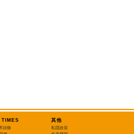
T TIMES
其他
界頭條
私隱政策
 策略
免責聲明