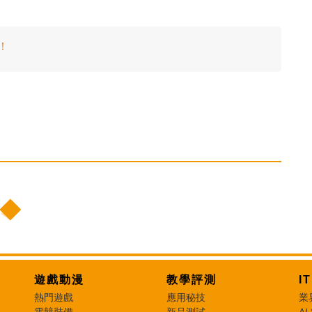
！
遊戲動漫
教學評測
I
熱門遊戲
應用秘技
業
電競裝備
新品測試
AI