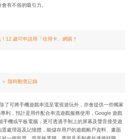
許會有不俗的吸引力。
懶人包！12 歲可申請用「信用卡」網購？
血 ＋ 隨時翻查記錄
務，除了可將手機遊戲串流至電視遊玩外，亦會提供一些獨家
的專利，預計是用作配合串流遊戲服務使用，Google 遊戲
視、智能手機或平板電腦，更可透過手制上的屏幕及聲音接受遊
內置處理器及記憶體，能儲存用戶的遊戲帳戶資料、畫面
多於一個裝置，當平板電腦、電視及手制處於連接狀態