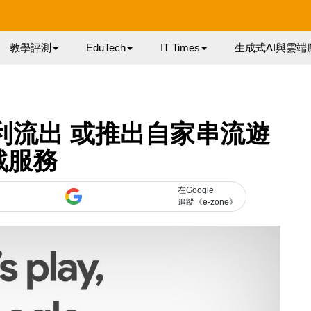
教學評測
EduTech
IT Times
生成式AI與雲端
專利流出 或推出自家串流遊
戲服務
在Google
追蹤《e-zone》