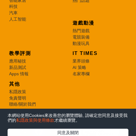
智能家居
熱門話題
科技
汽車
人工智能
遊戲動漫
熱門遊戲
電競裝備
動漫玩具
教學評測
IT TIMES
應用秘技
業界頭條
新品測試
AI 策略
Apps 情報
名家專欄
其他
私隱政策
免責聲明
聯絡/關於我們
本網站使用Cookies來改善您的瀏覽體驗, 請確定您同意及接受我
© 2026 e-zone. All Rights Reserved.
們的
私隱政策與使用條款
才繼續瀏覽。
在Google
同意及關閉
追蹤《e-zone》