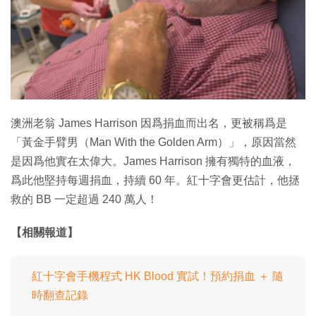
特集
澳洲老翁 James Harrison 因爲捐血而出名，更被稱爲是
「黃金手臂男（Man With the Golden Arm）」，原因當然
是因爲他實在太偉大。James Harrison 擁有獨特的血液，
爲此他堅持每週捐血，持續 60 年。紅十字會更估計，他拯
救的 BB 一定超過 240 萬人！
【相關報道】
紅十字會手機程式 HK Blood 實試！預約捐血 ＋ 隨
時翻查記錄