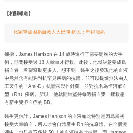
【相關報道】
私家車被困捐血救人大巴陣 網民：幹得漂亮
據指，James Harrison 在 14 歲時進行了需要開胸的大手
術，期間接受過 13 人輸血才得救。此後，他就決意要成爲
捐血者，希望幫助更多人。想不到，醫生之後發現他的血液
中竟然含有能夠對抗罕見疾病的抗體，並可以提煉無法由人
工製作的「Anti-D」抗體來製作針藥，並對抗名為恒河猴血
型（Rh）疾病。所以，他就開始堅持每週捐血漿，拯救患
有新生兒溶血症的 BB。
醫生更估計，James Harrison 的血液如此特別是因爲當初
接受大量輸血，所以才會自體產生 Rh 的抗原體。在全個澳
洲中，也只有不多於 50 人的血液擁有此抗體，而 Harrison