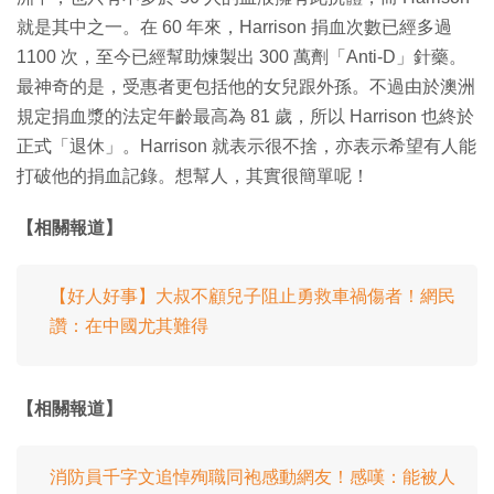
就是其中之一。在 60 年來，Harrison 捐血次數已經多過
1100 次，至今已經幫助煉製出 300 萬劑「Anti-D」針藥。
最神奇的是，受惠者更包括他的女兒跟外孫。不過由於澳洲
規定捐血漿的法定年齡最高為 81 歲，所以 Harrison 也終於
正式「退休」。Harrison 就表示很不捨，亦表示希望有人能
打破他的捐血記錄。想幫人，其實很簡單呢！
【相關報道】
【好人好事】大叔不顧兒子阻止勇救車禍傷者！網民
讚：在中國尤其難得
【相關報道】
消防員千字文追悼殉職同袍感動網友！感嘆：能被人