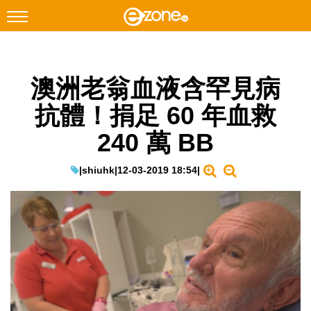
搜尋
澳洲老翁血液含罕見病
Facebook
Instagram
抗體！捐足 60 年血救
科技焦點
240 萬 BB
網絡生活
遊戲動漫
|
shiuhk
|
12-03-2019 18:54
|
教學評測
EduTech
IT Times
生成式AI與雲端應用
Enterprise Digital Transformation