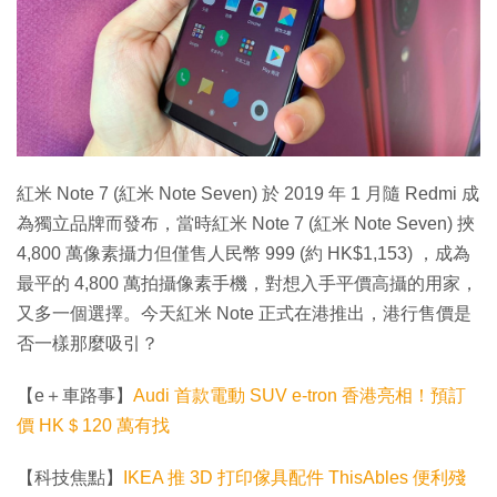
紅米 Note 7 (紅米 Note Seven) 於 2019 年 1 月隨 Redmi 成
為獨立品牌而發布，當時紅米 Note 7 (紅米 Note Seven) 挾
4,800 萬像素攝力但僅售人民幣 999 (約 HK$1,153) ，成為
最平的 4,800 萬拍攝像素手機，對想入手平價高攝的用家，
又多一個選擇。今天紅米 Note 正式在港推出，港行售價是
否一樣那麼吸引？
【e＋車路事】
Audi 首款電動 SUV e-tron 香港亮相！預訂
價 HK＄120 萬有找
【科技焦點】
IKEA 推 3D 打印傢具配件 ThisAbles 便利殘