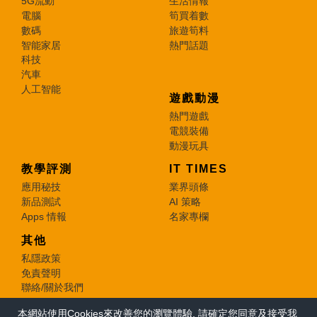
5G流動
生活情報
電腦
筍買着數
數碼
旅遊筍料
智能家居
熱門話題
科技
汽車
人工智能
遊戲動漫
熱門遊戲
電競裝備
動漫玩具
教學評測
IT TIMES
應用秘技
業界頭條
新品測試
AI 策略
Apps 情報
名家專欄
其他
私隱政策
免責聲明
聯絡/關於我們
本網站使用Cookies來改善您的瀏覽體驗, 請確定您同意及接受我
© 2026 e-zone. All Rights Reserved.