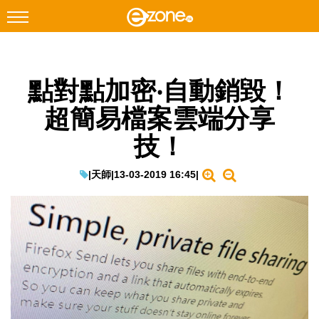
搜尋
點對點加密‧自動銷毀！
Facebook
Instagram
超簡易檔案雲端分享
科技焦點
技！
網絡生活
遊戲動漫
|
天師
|
13-03-2019 16:45
|
教學評測
EduTech
IT Times
生成式AI與雲端應用
Enterprise Digital Transformation