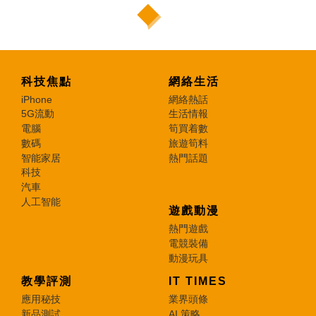
科技焦點
網絡生活
iPhone
網絡熱話
5G流動
生活情報
電腦
筍買着數
數碼
旅遊筍料
智能家居
熱門話題
科技
汽車
人工智能
遊戲動漫
熱門遊戲
電競裝備
動漫玩具
教學評測
IT TIMES
應用秘技
業界頭條
新品測試
AI 策略