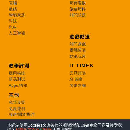
電腦
筍買着數
數碼
旅遊筍料
智能家居
熱門話題
科技
汽車
人工智能
遊戲動漫
熱門遊戲
電競裝備
動漫玩具
教學評測
IT TIMES
應用秘技
業界頭條
新品測試
AI 策略
Apps 情報
名家專欄
其他
私隱政策
免責聲明
聯絡/關於我們
本網站使用Cookies來改善您的瀏覽體驗, 請確定您同意及接受我
© 2026 e-zone. All Rights Reserved.
們的
私隱政策與使用條款
才繼續瀏覽。