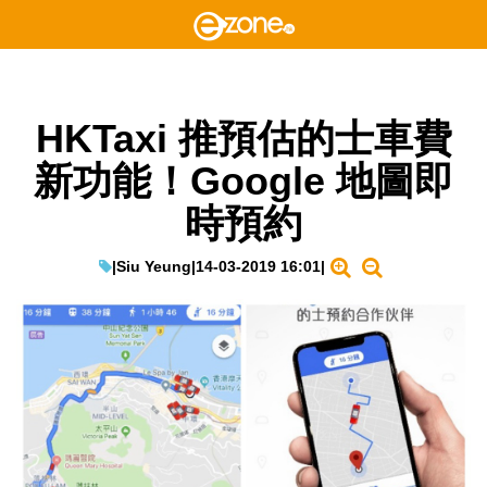
HKTaxi 推預估的士車費
新功能！Google 地圖即
時預約
|
Siu Yeung
|
14-03-2019 16:01
|