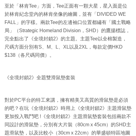
至於「林肯Tee」方面，Tee正面有一顆大星，星入面是位
於林肯紀念堂內的林肯坐像的繪圖，並有「DIVIDED WE
FALL」的字樣。兩款Tee的左邊袖口位置都繡有「國土戰略
局」（Strategic Homeland Division，SHD）的鷹揚標誌，
完全點出了《全境封鎖2》的主題。主題Tee以全棉製造，
尺碼方面分別有S、M、L、XL以及2XL，每款定價HKD
$138（各尺碼同價）。
《全境封鎖2》全題雙滑鼠墊套裝
對於PC平台的特工來講，擁有精美又高質的滑鼠墊是必須
的吧？在玩《全境封鎖2》時用上《全境封鎖2》主題滑鼠墊
更加投入戰鬥吧 !《全境封鎖2》主題滑鼠墊套裝包括兩款不
同設計的滑鼠墊，分別有大片裝（80cm x 45cm）的SHD主
題滑鼠墊，以及比較小（30cm x 22cm）的華盛頓特區地圖