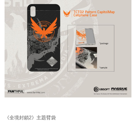
《全境封鎖2》主題臂袋