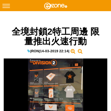
搜尋
全境封鎖2特工周邊 限
Facebook
Instagram
量推出火速行動
科技焦點
網絡生活
|
RON
|
14-03-2019 22:14
|
遊戲動漫
教學評測
EduTech
IT Times
生成式AI與雲端應用
Enterprise Digital Transformation