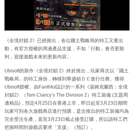
特集
《全境封鎖 2》已經推出，各位國土戰略局的特工又要出
動，有官方授權的周邊產品支援，不知「行動」會否更順
利，迎接遊戲未來的更新內容。
Ubisoft的新作《全境封鎖 2》終於推出，玩家再次以「國土
戰略局」的特工身份，轉移到華盛頓ＤＣ進行任務。獲得
Ubisoft授權、由Fanthful設計的一系列《湯姆克蘭西：全境
封鎖2》（Tom Clancy’s The Division 2）特工裝備 (主題周
邊精品)，預定4月25日在香港上市，即日起至3月23日期間
玩家可到各大遊戲商店進行預購，是次推出的特工裝備均為
完全受注生產，直至3月23日截止接受訂購，所以請特工們
把握時間到遊戲店要求「支援」（預訂）。