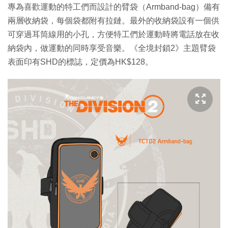
專為喜歡運動的特工們而設計的臂袋（Armband-bag）備有
兩層收納袋，每個袋都附有拉鏈。最外的收納袋設有一個供
可穿過耳筒線用的小孔，方便特工們於運動時將電話放在收
納袋內，做運動的同時享受音樂。《全境封鎖2》主題臂袋
表面印有SHD的標誌，定價為HK$128。