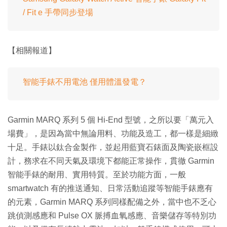
/ Fit e 手帶同步登場
【相關報道】
智能手錶不用電池 僅用體溫發電？
Garmin MARQ 系列 5 個 Hi-End 型號，之所以要「萬元入
場費」，是因為當中無論用料、功能及造工，都一樣是細緻
十足。手錶以鈦合金製作，並起用藍寶石錶面及陶瓷嵌框設
計，務求在不同天氣及環境下都能正常操作，貫徹 Garmin
智能手錶的耐用、實用特質。至於功能方面，一般
smartwatch 有的推送通知、日常活動追蹤等智能手錶應有
的元素，Garmin MARQ 系列同樣配備之外，當中也不乏心
跳偵測感應和 Pulse OX 脈搏血氧感應、音樂儲存等特別功