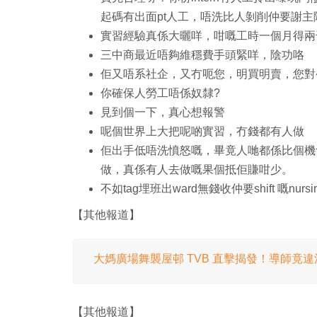
起碼有出面pt人工，唔洗比人剝削仲要謝
實習經驗真係大曬咩，咁嘅工時一個月得兩千蚊所謂i
三中商最近唔夠維穩費手頭緊咩，陰功咯
佢又唔系社企，又冇呃您，明買明賣，您對公司無
你確保人勞工唔係奴隸?
見到個一下，真心想報警
呢個世界上大把呢啲實習，冇錢都有人做
佢出手低唔洗憤怒嘅，畢竟人哋都係比個機會
做，真係有人去做嘅果個抵佢賺咁少。
不如tag埋班出ward無錢收仲要shift 嘅nursin
【其他報道】
大媽廣場舞襲屋邨 TVB 直擊揭發！導師竟
【其他報道】