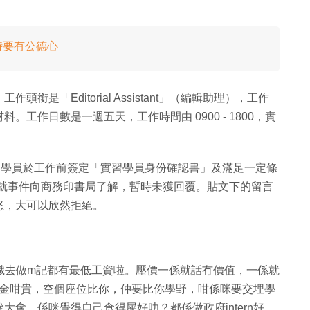
時要有公德心
是「Editorial Assistant」（編輯助理），工作
工作日數是一週五天，工作時間由 0900 - 1800，實
習學員於工作前簽定「實習學員身份確認書」及滿足一定條
k 已就事件向商務印書局了解，暫時未獲回覆。貼文下的留言
怒，大可以欣然拒絕。
識去做m記都有最低工資啦。壓價一係就話冇價值，一係就
金咁貴，空個座位比你，仲要比你學野，咁係咪要交埋學
慘大會，係咪覺得自己食得屎好叻？都係做政府intern好，