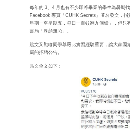
每年的 3、4 月也有不少即將畢業的學生為暑期找
Facebook 專頁「CUHK Secrets」匿
星期一至星期五，每日一百蚊翻九個鐘」，但只
書局「厚顏無恥」。
貼文又勸喻同學尊嚴比實習經驗重要，讓大家團
局的招聘公告。
貼文全文如下：