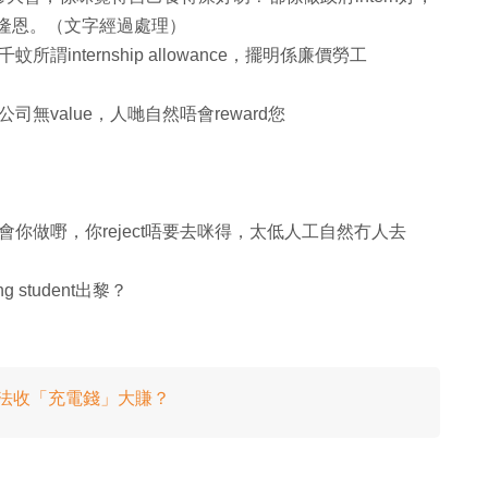
主隆恩。（文字經過處理）
nternship allowance，擺明係廉價勞工
value，人哋自然唔會reward您
你做嘢，你reject唔要去咪得，太低人工自然冇人去
g student出黎？
違法收「充電錢」大賺？