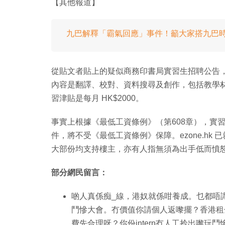
【其他報道】
九巴解釋「霸氣回應」事件！籲大家搭九巴
從貼文者貼上的疑似商務印書局實習生招聘公告，工作頭銜
內容是翻譯、校對、資料搜尋及創作，包括教學材料。
習津貼是每月 HK$2000。
事實上根據《最低工資條例》（第608章），實
件，將不受《最低工資條例》保障。ezone.h
大部份均支持樓主，亦有人指無須為出手低而憤
部分網民留言：
啲人真係痴_線，港奴就係咁養成。乜都唔
鬥慘大會。冇價值你請個人返嚟擺？香港租
費先合理呀？你份intern冇人工拎出嚟玩鬥