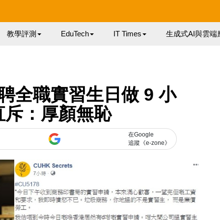
教學評測
EduTech
IT Times
生成式AI與雲端
0 聘全職實習生日做 9 小
直斥：厚顏無恥
在Google
追蹤《e-zone》