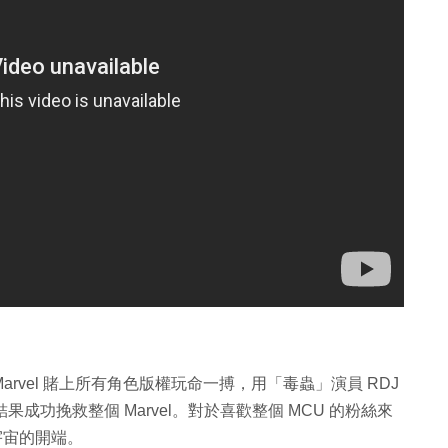
arvel 賭上所有角色版權玩命一搏，用「毒蟲」演員 RDJ
結果成功挽救整個 Marvel。對於喜歡整個 MCU 的粉絲來
宇宙的開端。