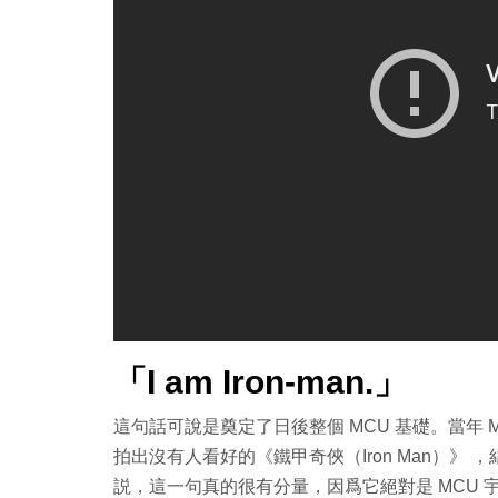
「I am Iron-man.」
這句話可說是奠定了日後整個 MCU 基礎。當年 M
拍出沒有人看好的《鐵甲奇俠（Iron Man）》 ，
説，這一句真的很有分量，因爲它絕對是 MCU 