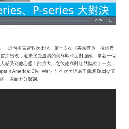
剩
-
5:08
全
螢
幕
餘
時
間
 1」。這句名言曾數次出現，第一次在《美國隊長：復仇者
Avenger）》中首次出現，還未接受血清的美隊即時面對強敵，拿著一個
l day.」讓人感受到他心靈上的強大。之後他亦對紅骷髏說了一次，
merica: Civil War）》今次美隊為了保護 Bucky 直
心痛，場面十分深刻。