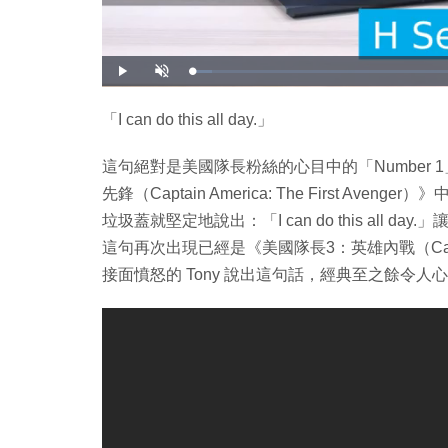
載
播
開
入
放
啟
完
音
畢
效
:
「I can do this all day.」
3
.
5
1
這句絕對是美國隊長粉絲的心目中的「Number
%
先鋒（Captain America: The First 
垃圾蓋就堅定地說出：「I can do this al
這句再次出現已經是《美國隊長3：英雄內戰（Captain A
接面憤怒的 Tony 說出這句話，經典至之餘令人