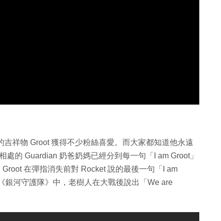
）》系列的吉祥物 Groot 獲得不少粉絲喜愛。而大家都知道他永遠
相處的 Guardian 奶爸奶媽已經分到每一句「I am Groot」
r》Groot 在彈指消失前對 Rocket 說的最後一句「I am
而在《銀河守護隊》中，老樹人在大戰後說出「We are