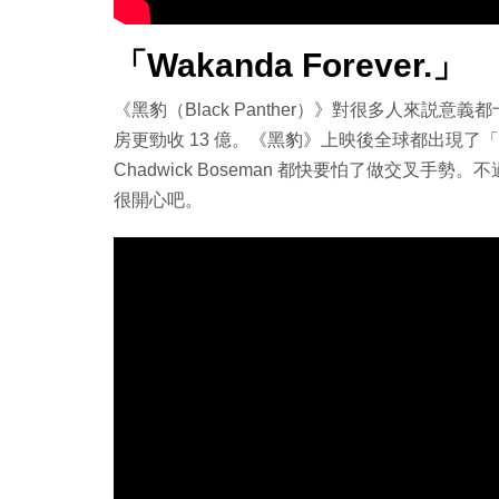
「Wakanda Forever.」
《黑豹（Black Panther）》對很多人來説
房更勁收 13 億。《黑豹》上映後全球都出現了「Waka
Chadwick Boseman 都快要怕了做交叉手勢。
很開心吧。