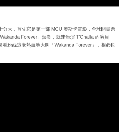
意義都十分大，首先它是第一部 MCU 奧斯卡電影，全球開畫票
nda Forever」熱潮，就連飾演 T'Challa 的演員
不過看粉絲這麽熱血地大叫「Wakanda Forever」，相必也