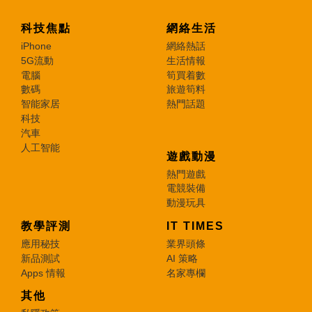
科技焦點
網絡生活
iPhone
網絡熱話
5G流動
生活情報
電腦
筍買着數
數碼
旅遊筍料
智能家居
熱門話題
科技
汽車
人工智能
遊戲動漫
熱門遊戲
電競裝備
動漫玩具
教學評測
IT TIMES
應用秘技
業界頭條
新品測試
AI 策略
Apps 情報
名家專欄
其他