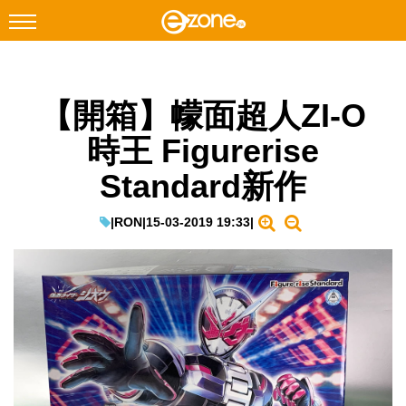
搜尋
【開箱】幪面超人ZI-O
Facebook
Instagram
時王 Figurerise
科技焦點
Standard新作
網絡生活
遊戲動漫
|
RON
|
15-03-2019 19:33
|
教學評測
EduTech
IT Times
生成式AI與雲端應用
Enterprise Digital Transformation