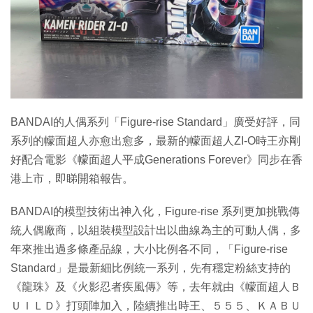
特集
BANDAI的人偶系列「Figure-rise Standard」廣受好評，同
系列的幪面超人亦愈出愈多，最新的幪面超人ZI-O時王亦剛
好配合電影《幪面超人平成Generations Forever》同步在香
港上市，即睇開箱報告。
BANDAI的模型技術出神入化，Figure-rise 系列更加挑戰傳
統人偶廠商，以組裝模型設計出以曲線為主的可動人偶，多
年來推出過多條產品線，大小比例各不同，「Figure-rise
Standard」是最新細比例統一系列，先有穩定粉絲支持的
《龍珠》及《火影忍者疾風傳》等，去年就由《幪面超人Ｂ
ＵＩＬＤ》打頭陣加入，陸續推出時王、５５５、ＫＡＢＵ