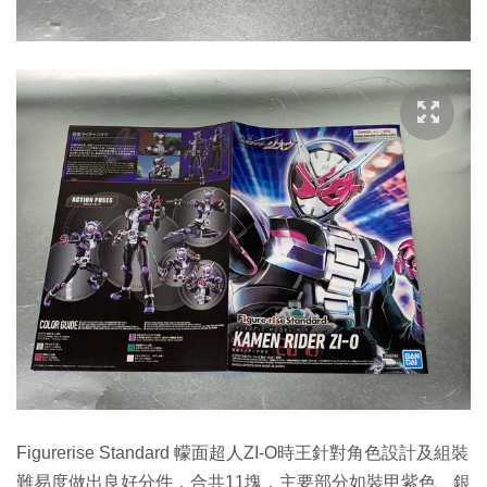
Figurerise Standard 幪面超人ZI-O時王針對角色設計及組裝
難易度做出良好分件，合共11塊，主要部分如裝甲紫色、銀