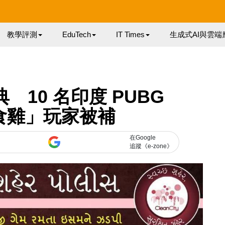
教學評測
EduTech
IT Times
生成式AI與雲端
10 名印度 PUBG
e「食雞」玩家被補
在Google
追蹤《e-zone》