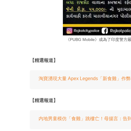
《PUBG Mobile》成為了印度
【精選報道】
淘寶湧現大量 Apex Legends「新食雞
【精選報道】
内地男童模仿「食雞」跳樓亡！母揚言：告