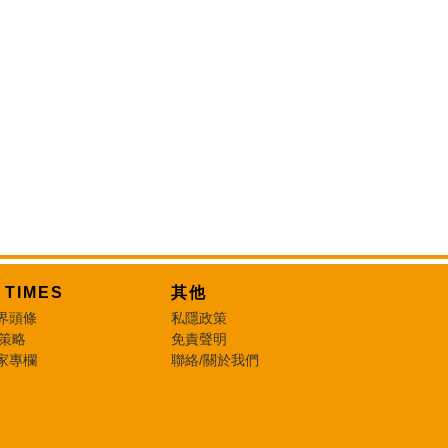
T TIMES
其他
界頭條
私隱政策
 策略
免責聲明
家專欄
聯絡/關於我們