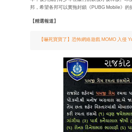
邦，希望各邦可以實拖封鎖《PUBG Mobile》
【精選報道】
【嚇死寶寶了】恐怖網絡遊戲 MOMO 入侵 Yo