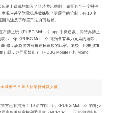
大陸網上遊戲均加入了限時遊玩機制，廣電甚至一度暫停
度現時甚至對電玩遊戲採取了更嚴苛的管制，有 10 名
，甚至因為違反了印度刑法典而被補。
 上宣布禁止玩《PUBG Mobile》app 手機遊戲，同時亦禁止
官員表示，像《PUBG Mobile》這類含有暴力元素的遊戲，
188 條，認為警方有權逮捕違規的玩家。隨後，巴夫那加
ath）縣，亦同樣禁止了《PUBG Mobile》和 Momo
 全城網民 P 圖大反擊變可愛女孩
果德市警方已有拘捕了 10 名在街上玩《PUBG Mobile》的青少
國家保護兒童權利委員會（NCPCR），正寫信聯絡各