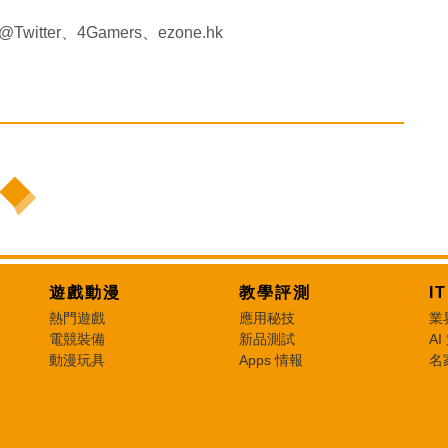
ice@Twitter、4Gamers、ezone.hk
遊戲動漫
教學評測
I
熱門遊戲
應用秘技
業
電競裝備
新品測試
AI
動漫玩具
Apps 情報
名