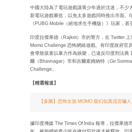
中國大陸為了電玩遊戲讓青少年過於沈迷，不少
新電玩遊戲審批，以免太多遊戲同時推出市面。印
《PUBG Mobile（絕地求生手機版）》玩家
印度拉傑果德（Rajkot）市的警方，在 Twitter
Momo Challenge 恐怖網絡遊戲。有印度政府
會導致孩童以暴力作為娛樂，已違反印度刑法典 
爾（Bhavnagar）市和吉爾索姆納特（Gir Somn
Challenge。
【精選報道】
【多圖】恐怖女孩 MOMO 疑幻似真流言嚇人
據印度傳媒 The Times Of India 報導，拉傑
年，被拘捕的青少年在繳付罰款後才被釋放。印度