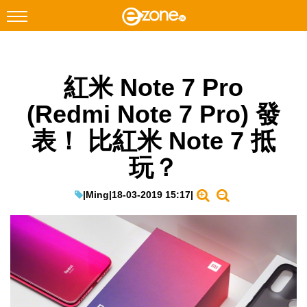
搜尋
紅米 Note 7 Pro
Facebook
Instagram
(Redmi Note 7 Pro) 發
科技焦點
表！ 比紅米 Note 7 抵
網絡生活
玩？
遊戲動漫
教學評測
|
Ming
|
18-03-2019 15:17
|
EduTech
IT Times
生成式AI與雲端應用
Enterprise Digital Transformation