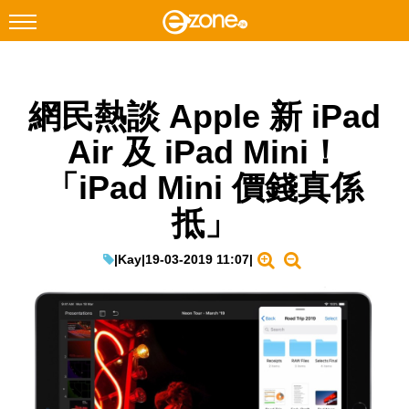
搜尋
網民熱談 Apple 新 iPad
Facebook
Instagram
Air 及 iPad Mini！
科技焦點
「iPad Mini 價錢真係
網絡生活
抵」
遊戲動漫
教學評測
|
Kay
|
19-03-2019 11:07
|
EduTech
IT Times
生成式AI與雲端應用
Enterprise Digital Transformation