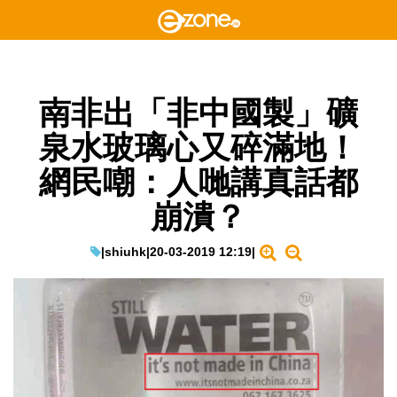
南非出「非中國製」礦
泉水玻璃心又碎滿地！
網民嘲：人哋講真話都
崩潰？
|
shiuhk
|
20-03-2019 12:19
|