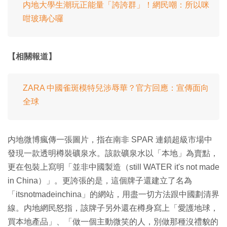
内地大學生潮玩正能量「誇誇群」！網民嘲：所以咪
咁玻璃心囉
【相關報道】
ZARA 中國雀斑模特兒涉辱華？官方回應：宣傳面向
全球
内地微博瘋傳一張圖片，指在南非 SPAR 連鎖超級市場中
發現一款透明樽裝礦泉水。該款礦泉水以「本地」為賣點，
更在包裝上寫明「並非中國製造（still WATER it's not made
in China）」。更誇張的是，這個牌子還建立了名為
「itsnotmadeinchina」的網站，用盡一切方法跟中國劃清界
線。内地網民怒指，該牌子另外還在樽身寫上「愛護地球，
買本地產品」、「做一個主動微笑的人，別做那種沒禮貌的