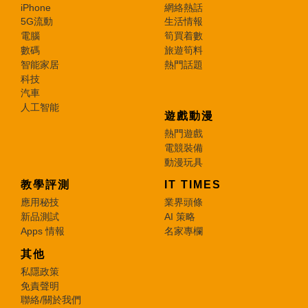
iPhone
網絡熱話
5G流動
生活情報
電腦
筍買着數
數碼
旅遊筍料
智能家居
熱門話題
科技
汽車
人工智能
遊戲動漫
熱門遊戲
電競裝備
動漫玩具
教學評測
IT TIMES
應用秘技
業界頭條
新品測試
AI 策略
Apps 情報
名家專欄
其他
私隱政策
免責聲明
聯絡/關於我們