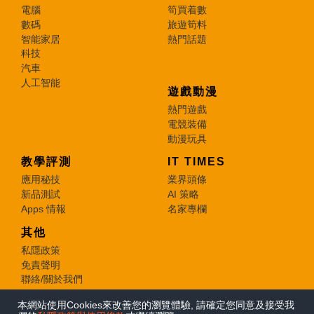
電腦
筍買着數
數碼
旅遊筍料
智能家居
熱門話題
科技
汽車
人工智能
遊戲動漫
熱門遊戲
電競裝備
動漫玩具
教學評測
IT TIMES
應用秘技
業界頭條
新品測試
AI 策略
Apps 情報
名家專欄
其他
私隱政策
免責聲明
聯絡/關於我們
本網站使用Cookies來改善您的瀏覽體驗, 請確定您同意及接受我
© 2026 e-zone. All Rights Reserved.