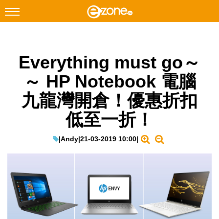
搜尋
Everything must go～
Facebook
Instagram
～ HP Notebook 電腦
科技焦點
九龍灣開倉！優惠折扣
網絡生活
低至一折！
遊戲動漫
教學評測
|
Andy
|
21-03-2019 10:00
|
EduTech
IT Times
生成式AI與雲端應用
Enterprise Digital Transformation