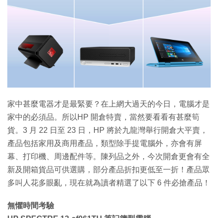
特集
家中甚麼電器才是最緊要？在上網大過天的今日，電腦才是
家中的必須品。所以HP 開倉特賣，當然要看看有甚麼筍
貨。3 月 22 日至 23 日，HP 將於九龍灣舉行開倉大平賣，
產品包括家用及商用產品，類型除手提電腦外，亦會有屏
幕、打印機、周邊配件等。陳列品之外，今次開倉更會有全
新及開箱貨品可供選購，部分產品折扣更低至一折！產品眾
多叫人花多眼亂，現在就為讀者精選了以下 6 件必搶產品！
無懼時間考驗