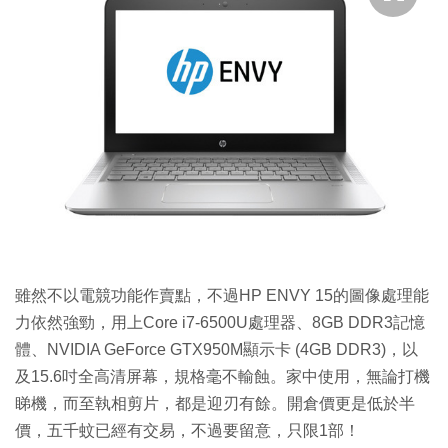
雖然不以電競功能作賣點，不過HP ENVY 15的圖像處理能
力依然強勁，用上Core i7-6500U處理器、8GB DDR3記憶
體、NVIDIA GeForce GTX950M顯示卡 (4GB DDR3)，以
及15.6吋全高清屏幕，規格毫不輸蝕。家中使用，無論打機
睇機，而至執相剪片，都是迎刃有餘。開倉價更是低於半
價，五千蚊已經有交易，不過要留意，只限1部！