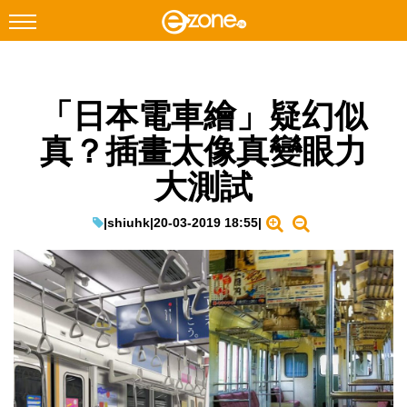
搜尋
「日本電車繪」疑幻似
Facebook
Instagram
真？插畫太像真變眼力
科技焦點
大測試
網絡生活
遊戲動漫
|
shiuhk
|
20-03-2019 18:55
|
教學評測
EduTech
IT Times
生成式AI與雲端應用
Enterprise Digital Transformation