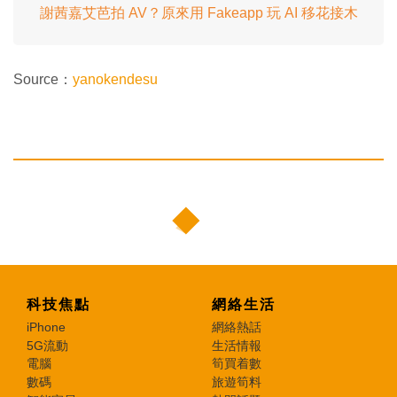
謝茜嘉艾芭拍 AV？原來用 Fakeapp 玩 AI 移花接木
Source：
yanokendesu
科技焦點
網絡生活
iPhone
網絡熱話
5G流動
生活情報
電腦
筍買着數
數碼
旅遊筍料