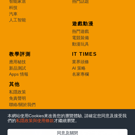
智能家居
熱門話題
科技
汽車
人工智能
遊戲動漫
熱門遊戲
電競裝備
動漫玩具
教學評測
IT TIMES
應用秘技
業界頭條
新品測試
AI 策略
Apps 情報
名家專欄
其他
私隱政策
免責聲明
聯絡/關於我們
本網站使用Cookies來改善您的瀏覽體驗, 請確定您同意及接受我
© 2026 e-zone. All Rights Reserved.
們的
私隱政策與使用條款
才繼續瀏覽。
在Google
同意及關閉
追蹤《e-zone》