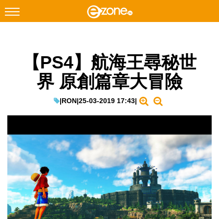
搜尋
【PS4】航海王尋秘世
Facebook
Instagram
界 原創篇章大冒險
科技焦點
網絡生活
|
RON
|
25-03-2019 17:43
|
遊戲動漫
教學評測
EduTech
IT Times
生成式AI與雲端應用
Enterprise Digital Transformation