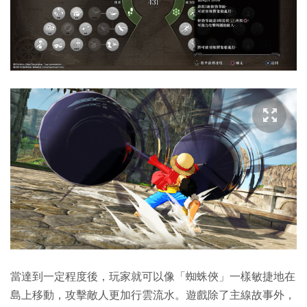
當達到一定程度後，玩家就可以像「蜘蛛俠」一樣敏捷地在
島上移動，攻擊敵人更加行雲流水。遊戲除了主線故事外，