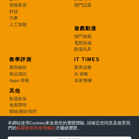
智能家居
熱門話題
科技
汽車
人工智能
遊戲動漫
熱門遊戲
電競裝備
動漫玩具
教學評測
IT TIMES
應用秘技
業界頭條
新品測試
AI 策略
Apps 情報
名家專欄
其他
私隱政策
免責聲明
聯絡/關於我們
本網站使用Cookies來改善您的瀏覽體驗, 請確定您同意及接受我
© 2026 e-zone. All Rights Reserved.
們的
私隱政策與使用條款
才繼續瀏覽。
在Google