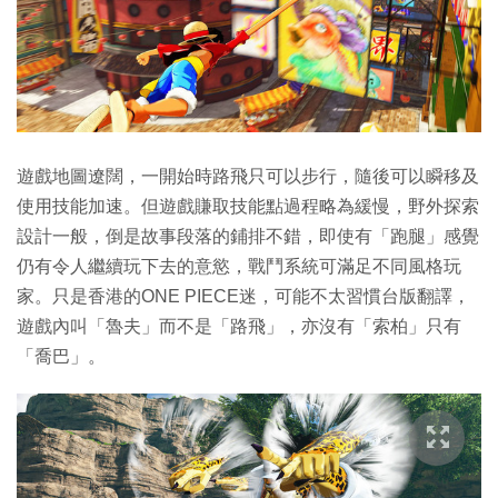
遊戲地圖遼闊，一開始時路飛只可以步行，隨後可以瞬移及
使用技能加速。但遊戲賺取技能點過程略為緩慢，野外探索
設計一般，倒是故事段落的鋪排不錯，即使有「跑腿」感覺
仍有令人繼續玩下去的意慾，戰鬥系統可滿足不同風格玩
家。只是香港的ONE PIECE迷，可能不太習慣台版翻譯，
遊戲內叫「魯夫」而不是「路飛」，亦沒有「索柏」只有
「喬巴」。