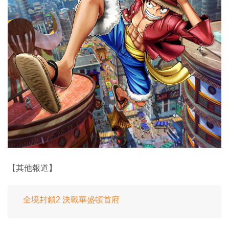
【其他報道】
全境封鎖2 決戰華盛頓首府