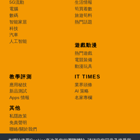
5G流動
生活情報
電腦
筍買着數
數碼
旅遊筍料
智能家居
熱門話題
科技
汽車
人工智能
遊戲動漫
熱門遊戲
電競裝備
動漫玩具
教學評測
IT TIMES
應用秘技
業界頭條
新品測試
AI 策略
Apps 情報
名家專欄
其他
私隱政策
免責聲明
聯絡/關於我們