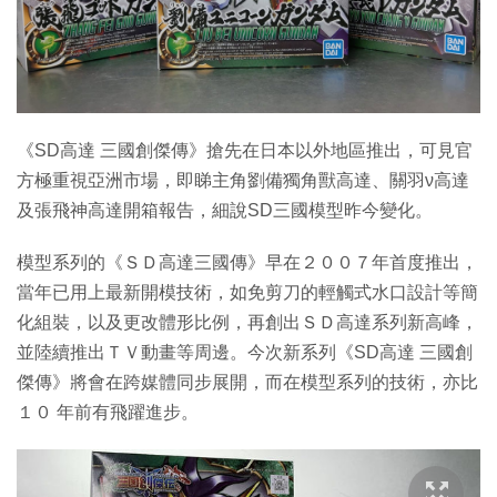
特集
《SD高達 三國創傑傳》搶先在日本以外地區推出，可見官
方極重視亞洲市場，即睇主角劉備獨角獸高達、關羽ν高達
及張飛神高達開箱報告，細說SD三國模型昨今變化。
模型系列的《ＳＤ高達三國傳》早在２００７年首度推出，
當年已用上最新開模技術，如免剪刀的輕觸式水口設計等簡
化組裝，以及更改體形比例，再創出ＳＤ高達系列新高峰，
並陸續推出ＴＶ動畫等周邊。今次新系列《SD高達 三國創
傑傳》將會在跨媒體同步展開，而在模型系列的技術，亦比
１０ 年前有飛躍進步。