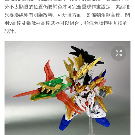
分不太顯眼的位置仍要補色才可完全重現作畫設定，素組後
只要滲線即有明顯改善。可玩度方面，劉備獨角獸高達、關
羽ν高達及張飛神高達武器可以組合，類似舊版鎧甲互換的
設計。