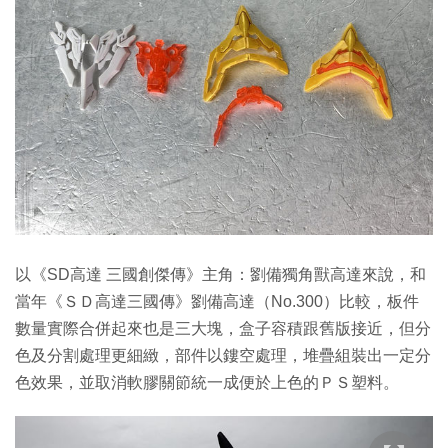
以《SD高達 三國創傑傳》主角：劉備獨角獸高達來說，和
當年《ＳＤ高達三國傳》劉備高達（No.300）比較，板件
數量實際合併起來也是三大塊，盒子容積跟舊版接近，但分
色及分割處理更細緻，部件以鏤空處理，堆疊組裝出一定分
色效果，並取消軟膠關節統一成便於上色的ＰＳ塑料。