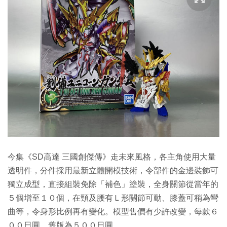
今集《SD高達 三國創傑傳》走未來風格，各主角使用大量
透明件，分件採用最新立體開模技術，令部件的金邊裝飾可
獨立成型，直接組裝免除「補色」塗裝，全身關節從當年的
５個增至１０個，在頸及腰有Ｌ形關節可動、膝蓋可稍為彎
曲等，令身形比例再有變化。模型售價有少許改變，每款６
００日圓，舊版為５００日圓。