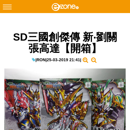
搜尋
SD三國創傑傳 新‧劉關
Facebook
Instagram
張高達【開箱】
科技焦點
網絡生活
|
RON
|
25-03-2019 21:41
|
遊戲動漫
教學評測
EduTech
IT Times
生成式AI與雲端應用
Enterprise Digital Transformation