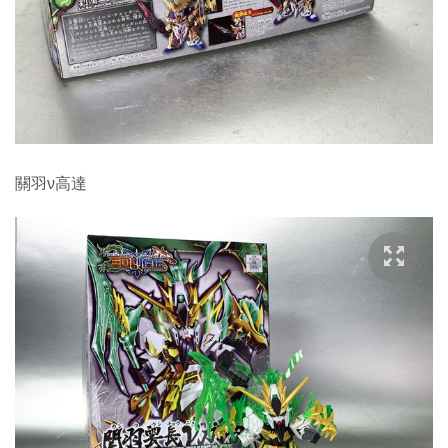
關羽ν高達