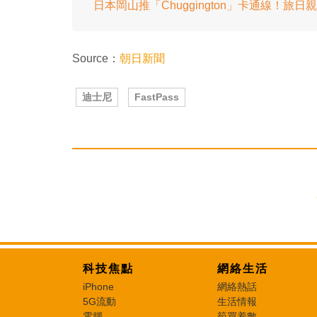
日本岡山推「Chuggington」卡通線！旅
Source：
朝日新聞
迪士尼
FastPass
科技焦點
網絡生活
iPhone
網絡熱話
5G流動
生活情報
電腦
筍買着數