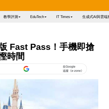
教學評測
EduTech
IT Times
生成式AI與雲端
Fast Pass！手機即搶
慳時間
在Google
追蹤《e-zone》