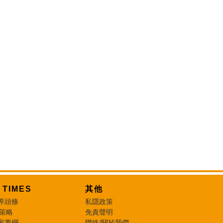
T TIMES
其他
界頭條
私隱政策
 策略
免責聲明
家專欄
聯絡/關於我們