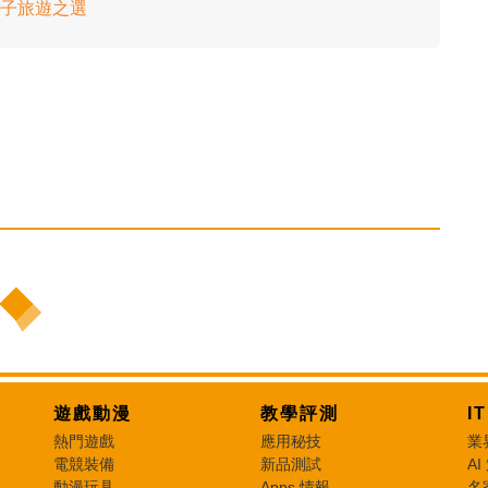
日親子旅遊之選
遊戲動漫
教學評測
I
熱門遊戲
應用秘技
業
電競裝備
新品測試
AI
動漫玩具
Apps 情報
名