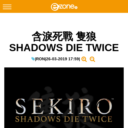
搜尋
含淚死戰 隻狼
Facebook
Instagram
SHADOWS DIE TWICE
科技焦點
網絡生活
|
RON
|
26-03-2019 17:59
|
遊戲動漫
教學評測
EduTech
IT Times
生成式AI與雲端應用
Enterprise Digital Transformation