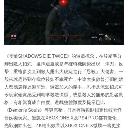
《隻狼SHADOWS DIE TWICE》的遊戲概念，在於精準分
辨出敵人招式，選擇迴避或是準確時機防禦出現「彈刀」反
擊，重複多次直到敵人露出大破綻進行「忍殺」大傷害。一
般來說趕路到存檔位後如不幸死亡，中途大多數曾打倒的敵
人都應選擇迴避前進。遊戲加入的義手、忍術及流派招式可
令玩家確實感受到精準殺敵快感，或是殺人於無形的忍者風
格，有相當育成自由度。遊戲整體難度及提示已比
《Demon's Souls》等更完整，只是有時視點鎖定比較奇怪
會妨礙玩家。遊戲在XBOX ONE X及PS4 PRO都有優化，
光影細節出色，4K輸出效果以XBOX ONE X微勝一籌更接