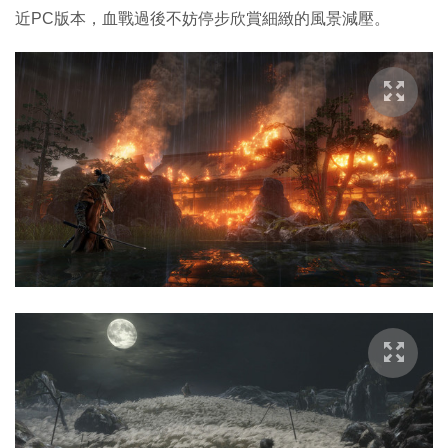
近PC版本，血戰過後不妨停步欣賞細緻的風景減壓。