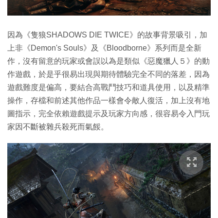
因為《隻狼SHADOWS DIE TWICE》的故事背景吸引，加
上非《Demon's Souls》及《Bloodborne》系列而是全新
作，沒有留意的玩家或會誤以為是類似《惡魔獵人５》的動
作遊戲，於是乎很易出現與期待體驗完全不同的落差，因為
遊戲難度是偏高，要結合高戰鬥技巧和道具使用，以及精準
操作，存檔和前述其他作品一樣會令敵人復活，加上沒有地
圖指示，完全依賴遊戲提示及玩家方向感，很容易令入門玩
家因不斷被雜兵殺死而氣餒。