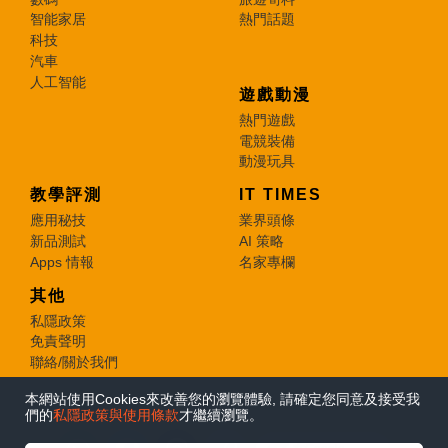
智能家居
熱門話題
科技
汽車
人工智能
遊戲動漫
熱門遊戲
電競裝備
動漫玩具
教學評測
IT TIMES
應用秘技
業界頭條
新品測試
AI 策略
Apps 情報
名家專欄
其他
私隱政策
免責聲明
聯絡/關於我們
本網站使用Cookies來改善您的瀏覽體驗, 請確定您同意及接受我
© 2026 e-zone. All Rights Reserved.
們的
私隱政策與使用條款
才繼續瀏覽。