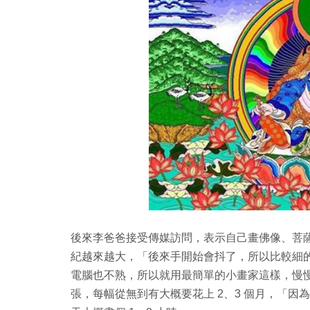
後來李爸爸接受傳媒訪問，表示自己畫佛像、菩薩
紀越來越大，「後來手開始會抖了，所以比較細
電腦也不熟，所以就用最簡單的小畫家這樣，慢
張，每幅從無到有大概要花上 2、3 個月，「