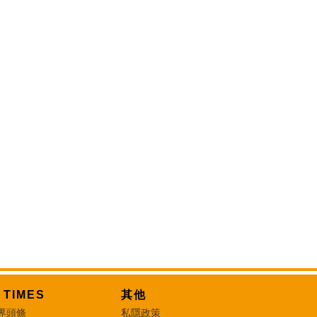
T TIMES
其他
界頭條
私隱政策