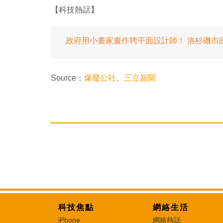
【科技熱話】
政府用小畫家畫作聘平面設計師！ 洛杉磯市
Source：
爆廢公社
、
三立新聞
科技焦點
網絡生活
iPhone
網絡熱話