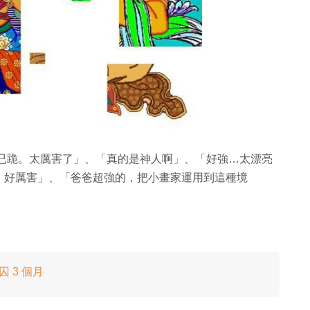
 已跪。太厲害了」、「真的是神人啊」、「好強…太漂亮
，好厲害」、「爸爸超強的，把小畫家運用到這種境
 3 個月