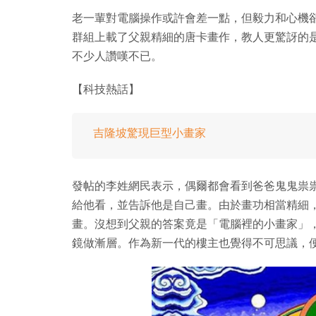
老一輩對電腦操作或許會差一點，但毅力和心機卻不容
群組上載了父親精細的唐卡畫作，教人更驚訝的是，
不少人讚嘆不已。
【科技熱話】
吉隆坡驚現巨型小畫家
發帖的李姓網民表示，偶爾都會看到爸爸鬼鬼祟
給他看，並告訴他是自己畫。由於畫功相當精細
畫。沒想到父親的答案竟是「電腦裡的小畫家」
鏡做漸層。作為新一代的樓主也覺得不可思議，便上載到