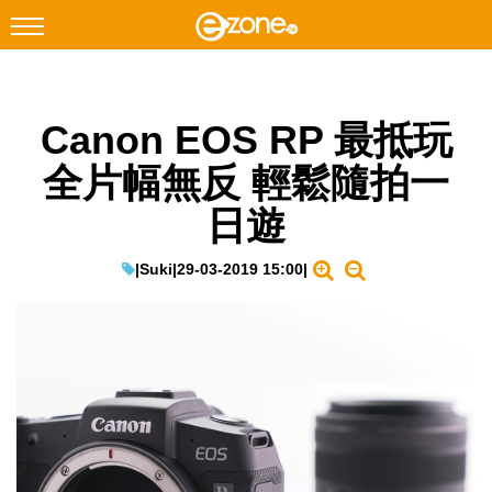
搜尋
Canon EOS RP 最抵玩
Facebook
Instagram
全片幅無反 輕鬆隨拍一
科技焦點
日遊
網絡生活
遊戲動漫
|
Suki
|
29-03-2019 15:00
|
教學評測
EduTech
IT Times
生成式AI與雲端應用
Enterprise Digital Transformation