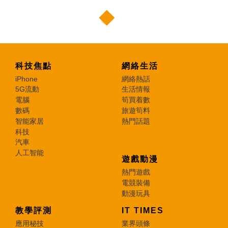
科技焦點
網絡生活
iPhone
網絡熱話
5G流動
生活情報
電腦
筍買着數
數碼
旅遊筍料
智能家居
熱門話題
科技
汽車
人工智能
遊戲動漫
熱門遊戲
電競裝備
動漫玩具
教學評測
IT TIMES
應用秘技
業界頭條