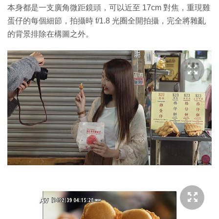
本身都是一支廣角微距鏡頭，可以近至 17cm 對焦，重現雞
蛋仔的每個細節，拍攝時 f/1.8 光圈全開拍攝，完全將雜亂
的背景排除在構圖之外。