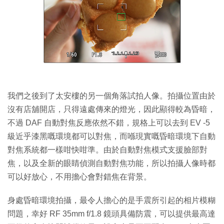
我們之後到了太安樓的另一個角落試拍人像。拍攝位置由於
沒有店舖開店，只得遠處傳來的燈光，因此顯得較為昏暗，
不過 DAF 自動對焦反應依然不錯，規格上可以去到 EV -5
級近乎漆黑嘅環境都可以對焦，而喺現實嘅昏暗環境下自動
對焦系統都一樣咁快咁準。由於自動對焦模式支援臉部對
焦，以及全新的眼睛偵測自動對焦功能，所以拍攝人像時都
可以好放心，不用擔心會對錯焦在背景。
身處昏暗環境拍攝，最令人擔心的是手震所引起的相片模糊
問題，幸好 RF 35mm f/1.8 鏡頭具備防震，可以提供最高達