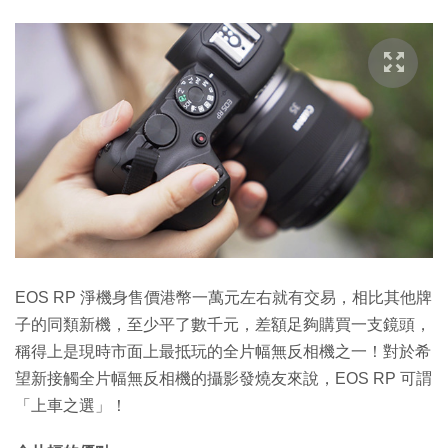
EOS RP 淨機身售價港幣一萬元左右就有交易，相比其他牌
子的同類新機，至少平了數千元，差額足夠購買一支鏡頭，
稱得上是現時市面上最抵玩的全片幅無反相機之一！對於希
望新接觸全片幅無反相機的攝影發燒友來說，EOS RP 可謂
「上車之選」！