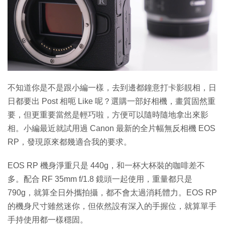
特集
不知道你是不是跟小編一樣，去到邊都鐘意打卡影靚相，日
日都要出 Post 相呃 Like 呢？選購一部好相機，畫質固然重
要，但更重要當然是輕巧啦，方便可以隨時隨地拿出來影
相。小編最近就試用過 Canon 最新的全片幅無反相機 EOS
RP，發現原來都幾適合我的要求。
EOS RP 機身淨重只是 440g，和一杯大杯裝的咖啡差不
多。配合 RF 35mm f/1.8 鏡頭一起使用，重量都只是
790g，就算全日外攜拍攝，都不會太過消耗體力。EOS RP
的機身尺寸雖然迷你，但依然設有深入的手握位，就算單手
手持使用都一樣穩固。