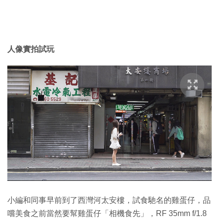
人像實拍試玩
小編和同事早前到了西灣河太安樓，試食馳名的雞蛋仔，品
嚐美食之前當然要幫雞蛋仔「相機食先」，RF 35mm f/1.8