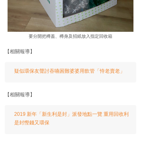
要分開把樽蓋、樽身及招紙放入指定回收箱
【相關報導】
疑似環保友聲討吞嚥困難婆婆用飲管「恃老賣老」
【相關報導】
2019 新年「新生利是封」派發地點一覽 重用回收利
是封慳錢又環保