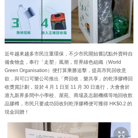
特集
近年越來越多市民注重環保，不少市民開始嘗試點外賣時自
備食物盒，奉行「走塑」風潮，世界綠色組織（World
Green Organisation）便打算乘勝追擊，提高市民回收意
欲，與可口可樂公司推出「齊回收．樂共享」的乾淨膠樽回
收獎賞計劃，並於 4 月 1 日至 11 月 30 日進行，大會會於
港九新界多間中小學校、屋苑、商場及志願機構等地回收飲
品膠樽，市民只要成功回收到乾淨膠樽便可獲得 HK$0.2 的
現金回贈！