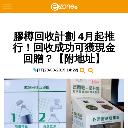
搜尋
膠樽回收計劃 4月起推
Facebook
Instagram
行！回收成功可獲現金
科技焦點
回贈？【附地址】
網絡生活
遊戲動漫
|
TT
|
29-03-2019 14:22
|
教學評測
EduTech
IT Times
生成式AI與雲端應用
Enterprise Digital Transformation