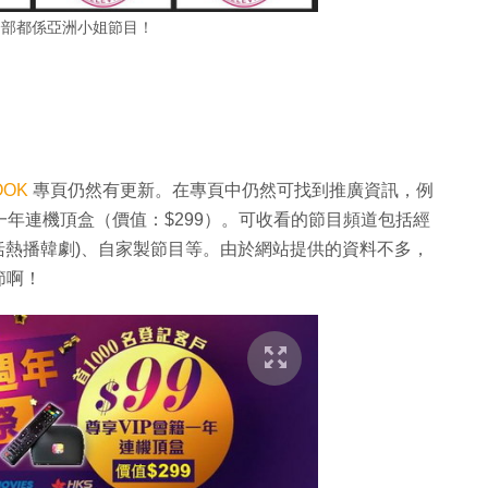
全部都係亞洲小姐節目！
OOK
專頁仍然有更新。在專頁中仍然可找到推廣資訊，例
P 會籍一年連機頂盒（價值：$299）。可收看的節目頻道包括經
(包括熱播韓劇)、自家製節目等。由於網站提供的資料不多，
節啊！