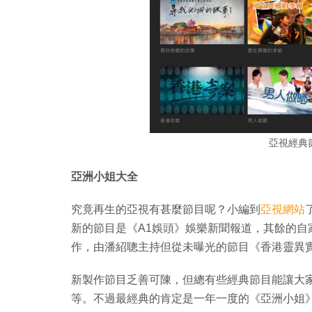
亞視經典
亞洲小姐大全
究竟再生的亞視有甚麼節目呢？小編到
亞視網站
新的節目是《A1娛頭》娛樂新聞報道，其餘的
作，由潘紹聰主持但從未曝光的節目《香港靈異
新製作節目乏善可陳，但總有些經典節目能讓大
等。不過最經典的肯定是一年一度的《亞洲小姐》，在亞姐專