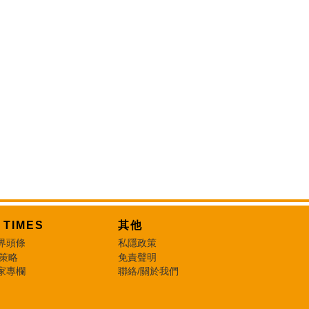
T TIMES
其他
界頭條
私隱政策
 策略
免責聲明
家專欄
聯絡/關於我們