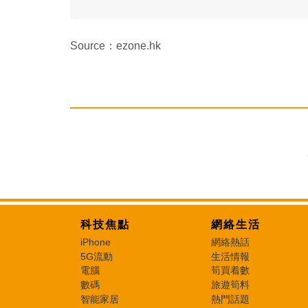
Source：ezone.hk
科技焦點
網絡生活
iPhone
網絡熱話
5G流動
生活情報
電腦
筍買着數
數碼
旅遊筍料
智能家居
熱門話題