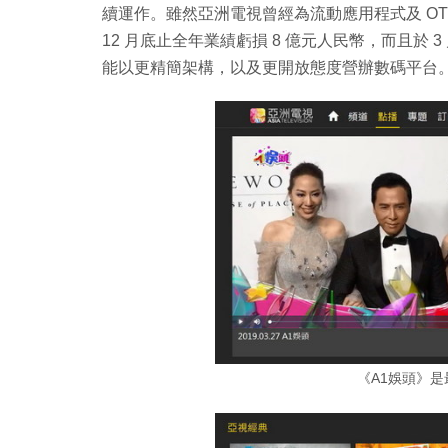
續運作。雖然亞洲電視曾經為流動應用程式及 OTT
12 月底止全年業績虧損 8 億元人民幣，而且於
能以更精簡架構，以及更開放態度營辦數碼平台
《A1娛頭》