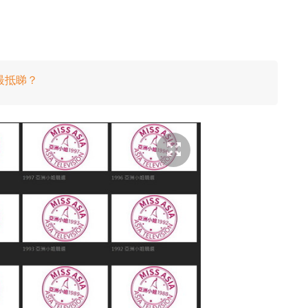
個最抵睇？