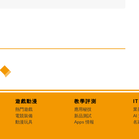
遊戲動漫
教學評測
I
熱門遊戲
應用秘技
業
電競裝備
新品測試
AI
動漫玩具
Apps 情報
名