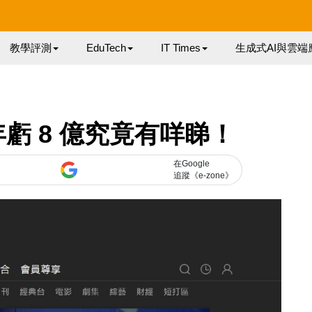
教學評測
EduTech
IT Times
生成式AI與雲端
虧 8 億究竟有咩睇！
在Google
追蹤《e-zone》