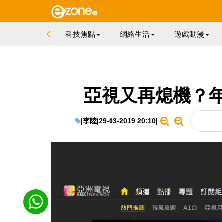
科技焦點
網絡生活
遊戲動漫
亞視又再熄機？年
|
李陸
|
29-03-2019 20:10
|