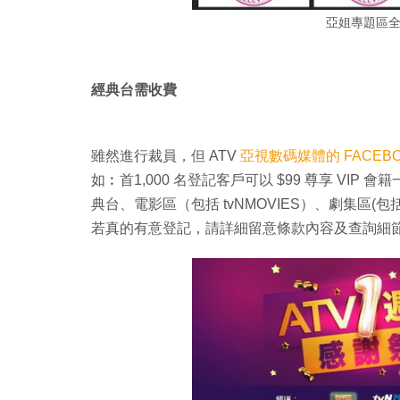
亞姐專題區
經典台需收費
雖然進行裁員，但 ATV
亞視數碼媒體的 FACEB
如︰首1,000 名登記客戶可以 $99 尊享 VI
典台、電影區（包括 tvNMOVIES）、劇集區
若真的有意登記，請詳細留意條款內容及查詢細