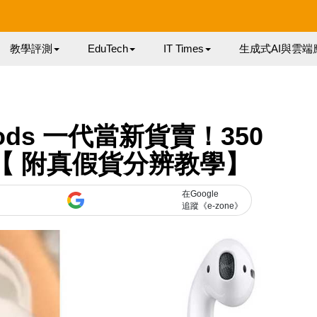
教學評測
EduTech
IT Times
生成式AI與雲端
ods 一代當新貨賣！350
元【 附真假貨分辨教學】
在Google
追蹤《e-zone》