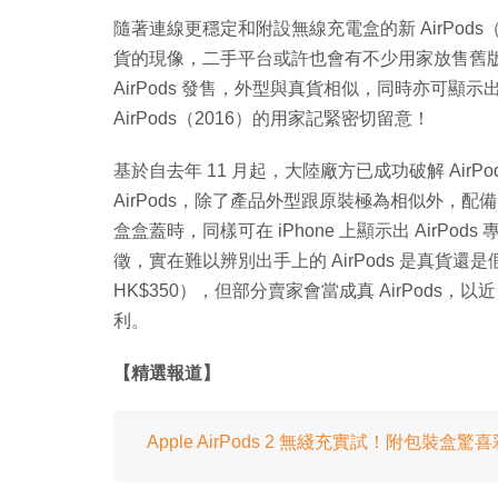
隨著連線更穩定和附設無線充電盒的新 AirPods（2
貨的現像，二手平台或許也會有不少用家放售舊版 A
AirPods 發售，外型與真貨相似，同時亦可顯示出
AirPods（2016）的用家記緊密切留意！
基於自去年 11 月起，大陸廠方已成功破解 AirP
AirPods，除了產品外型跟原裝極為相似外，配備了
盒盒蓋時，同樣可在 iPhone 上顯示出 AirP
徵，實在難以辨別出手上的 AirPods 是真貨還是假
HK$350），但部分賣家會當成真 AirPods，以近
利。
【精選報道】
Apple AirPods 2 無綫充實試！附包裝盒驚