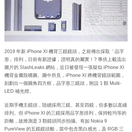
特集
2019 年新 iPhone XI 機背三鏡鏡頭，之前傳出採取「品字
形」排列，日前有新證據，證明真的屬實！? 專供上載流出
圖片的 SlashLeaks 網站，近日被發現一張疑似 iPhone XI
機背金屬殼構圖。圖中所見，iPhone XI 將機背鏡頭範圍，
刻劃出一個圓角四方框，品字形三鏡頭，附設 1 顆 Multi-
LED 補光燈。
近期手機主鏡頭，陸續採用三鏡、甚至四鏡，但多數以直綫
排列。但 iPhone XI 的三鏡採用品字形排列，保持較均等的
距離，故推測是 3 顆鏡頭同步拍攝。有如 Nokia 9
PureView 的五鏡鏡頭般，當中包含黑白感光，及 RGB 三