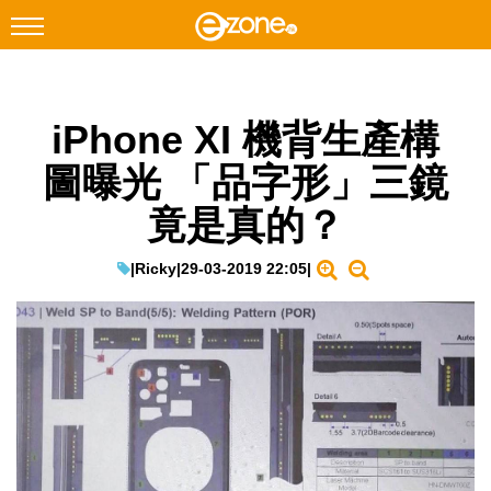
搜尋
iPhone XI 機背生產構
Facebook
Instagram
圖曝光 「品字形」三鏡
科技焦點
竟是真的？
網絡生活
遊戲動漫
|
Ricky
|
29-03-2019 22:05
|
教學評測
EduTech
IT Times
生成式AI與雲端應用
Enterprise Digital Transformation