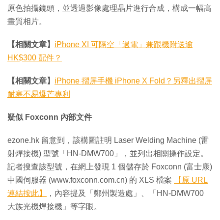
原色拍攝鏡頭，並透過影像處理晶片進行合成，構成一幅高
畫質相片。
【相關文章】
iPhone XI 可隔空「過電」兼跟機附送逾
HK$300 配件？
【相關文章】
iPhone 摺屏手機 iPhone X Fold？另釋出摺屏
耐寒不易爆芒專利
疑似 Foxconn 內部文件
ezone.hk 留意到，該構圖註明 Laser Welding Machine (雷
射焊接機) 型號「HN-DMW700」，並列出相關操作設定。
記者搜查該型號，在網上發現 1 個儲存於 Foxconn (富士康)
中國伺服器 (www.foxconn.com.cn) 的 XLS 檔案
【原 URL
連結按此】
，內容提及「鄭州製造處」、「HN-DMW700
大族光機焊接機」等字眼。