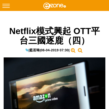
搜尋
Netflix模式興起 OTT平
Facebook
Instagram
台三國逐鹿（四）
科技焦點
網絡生活
|
藍若琳
|
08-04-2019 07:30
|
遊戲動漫
教學評測
EduTech
IT Times
生成式AI與雲端應用
Enterprise Digital Transformation