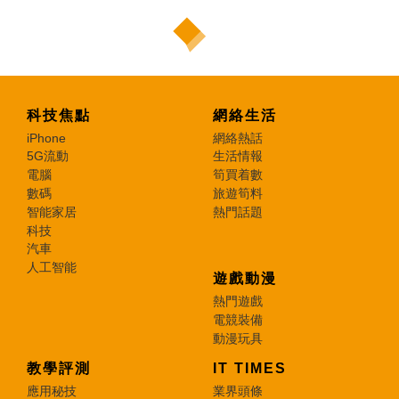
科技焦點
網絡生活
iPhone
網絡熱話
5G流動
生活情報
電腦
筍買着數
數碼
旅遊筍料
智能家居
熱門話題
科技
汽車
人工智能
遊戲動漫
熱門遊戲
電競裝備
動漫玩具
教學評測
IT TIMES
應用秘技
業界頭條