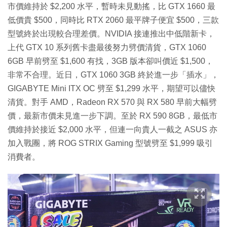
市價維持於 $2,200 水平，暫時未見動搖，比 GTX 1660 最
低價貴 $500，同時比 RTX 2060 最平牌子便宜 $500，三款
型號終於出現較合理差價。NVIDIA 接連推出中低階新卡，
上代 GTX 10 系列舊卡盡最後努力劈價清貨，GTX 1060
6GB 早前劈至 $1,600 有找，3GB 版本卻叫價近 $1,500，
非常不合理。近日，GTX 1060 3GB 終於進一步「插水」，
GIGABYTE Mini ITX OC 劈至 $1,299 水平，期望可以儘快
清貨。對手 AMD，Radeon RX 570 與 RX 580 早前大幅劈
價，最新市價未見進一步下調。至於 RX 590 8GB，最低市
價維持於接近 $2,000 水平，但連一向貴人一截之 ASUS 亦
加入戰團，將 ROG STRIX Gaming 型號劈至 $1,999 吸引
消費者。