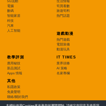
5G流動
生活情報
電腦
筍買着數
數碼
旅遊筍料
智能家居
熱門話題
科技
汽車
人工智能
遊戲動漫
熱門遊戲
電競裝備
動漫玩具
教學評測
IT TIMES
應用秘技
業界頭條
新品測試
AI 策略
Apps 情報
名家專欄
其他
私隱政策
免責聲明
聯絡/關於我們
本網站使用Cookies來改善您的瀏覽體驗, 請確定您同意及接受我
© 2026 e-zone. All Rights Reserved.