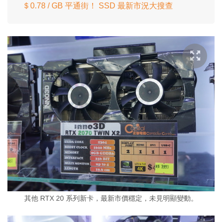
＄0.78 / GB 平通街！ SSD 最新市況大搜查
其他 RTX 20 系列新卡，最新市價穩定，未見明顯變動。