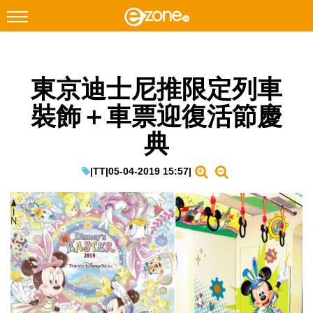
搜尋
東京迪士尼推限定列車
Facebook
Instagram
裝飾＋車票迎復活節慶
科技焦點
典
網絡生活
遊戲動漫
|
TT
|
05-04-2019 15:57
|
教學評測
EduTech
IT Times
生成式AI與雲端應用
Enterprise Digital Transformation