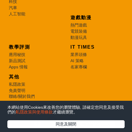
科技
汽車
人工智能
遊戲動漫
熱門遊戲
電競裝備
動漫玩具
教學評測
IT TIMES
應用秘技
業界頭條
新品測試
AI 策略
Apps 情報
名家專欄
其他
私隱政策
免責聲明
聯絡/關於我們
本網站使用Cookies來改善您的瀏覽體驗, 請確定您同意及接受我
© 2026 e-zone. All Rights Reserved.
們的
私隱政策與使用條款
才繼續瀏覽。
在Google
同意及關閉
追蹤《e-zone》