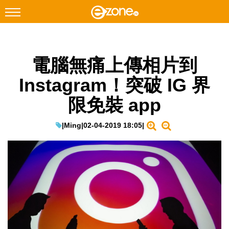
搜尋
電腦無痛上傳相片到
Facebook
Instagram
Instagram！突破 IG 界
科技焦點
限免裝 app
網絡生活
遊戲動漫
|
Ming
|
02-04-2019 18:05
|
教學評測
EduTech
IT Times
生成式AI與雲端應用
Enterprise Digital Transformation