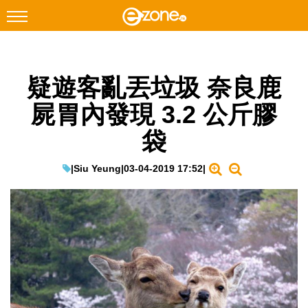
搜尋
疑遊客亂丟垃圾 奈良鹿
Facebook
Instagram
屍胃內發現 3.2 公斤膠
科技焦點
袋
網絡生活
遊戲動漫
|
Siu Yeung
|
03-04-2019 17:52
|
教學評測
EduTech
IT Times
生成式AI與雲端應用
Enterprise Digital Transformation