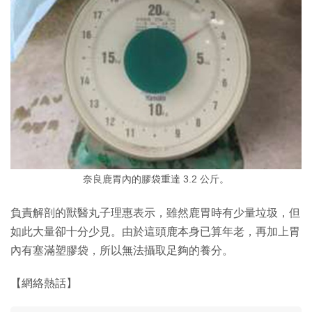
奈良鹿胃內的膠袋重達 3.2 公斤。
負責解剖的獸醫丸子理惠表示，雖然鹿胃時有少量垃圾，但
如此大量卻十分少見。由於這頭鹿本身已算年老，再加上胃
內有塞滿塑膠袋，所以無法攝取足夠的養分。
【網絡熱話】