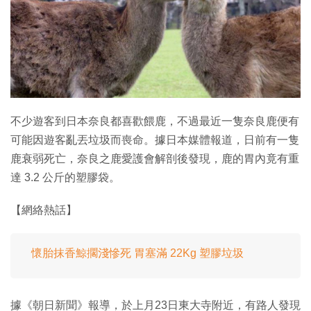
特集
不少遊客到日本奈良都喜歡餵鹿，不過最近一隻奈良鹿便有
可能因遊客亂丟垃圾而喪命。據日本媒體報道，日前有一隻
鹿衰弱死亡，奈良之鹿愛護會解剖後發現，鹿的胃內竟有重
達 3.2 公斤的塑膠袋。
【網絡熱話】
懷胎抹香鯨擱淺慘死 胃塞滿 22Kg 塑膠垃圾
據《朝日新聞》報導，於上月23日東大寺附近，有路人發現