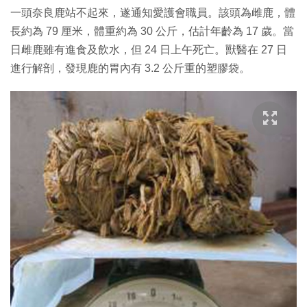
一頭奈良鹿站不起來，遂通知愛護會職員。該頭為雌鹿，體
長約為 79 厘米，體重約為 30 公斤，估計年齡為 17 歲。當
日雌鹿雖有進食及飲水，但 24 日上午死亡。獸醫在 27 日
進行解剖，發現鹿的胃內有 3.2 公斤重的塑膠袋。