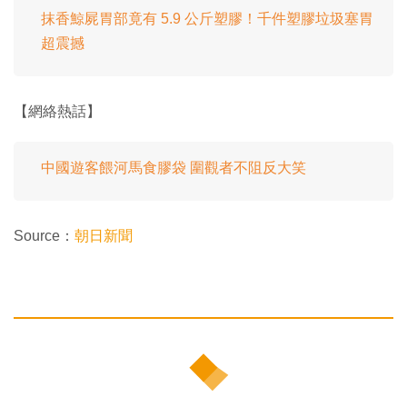
抹香鯨屍胃部竟有 5.9 公斤塑膠！千件塑膠垃圾塞胃
超震撼
【網絡熱話】
中國遊客餵河馬食膠袋 圍觀者不阻反大笑
Source：
朝日新聞