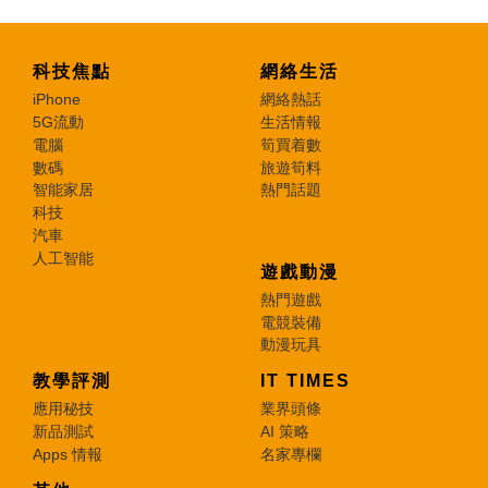
科技焦點
網絡生活
iPhone
網絡熱話
5G流動
生活情報
電腦
筍買着數
數碼
旅遊筍料
智能家居
熱門話題
科技
汽車
人工智能
遊戲動漫
熱門遊戲
電競裝備
動漫玩具
教學評測
IT TIMES
應用秘技
業界頭條
新品測試
AI 策略
Apps 情報
名家專欄