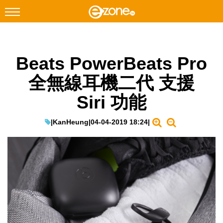
搜尋
Beats PowerBeats Pro
Facebook
Instagram
全無線耳機二代 支援
科技焦點
Siri 功能
網絡生活
遊戲動漫
|
KanHeung
|
04-04-2019 18:24
|
教學評測
EduTech
IT Times
生成式AI與雲端應用
Enterprise Digital Transformation