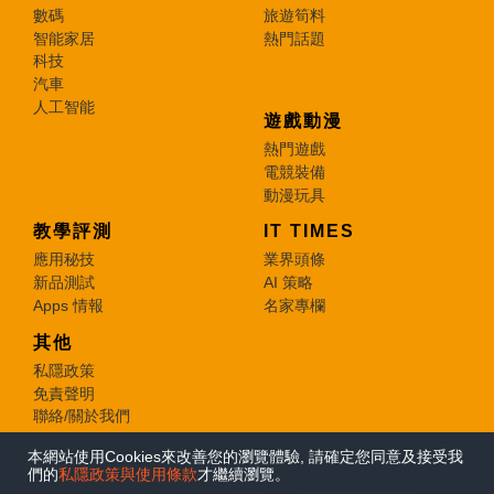
數碼
旅遊筍料
智能家居
熱門話題
科技
汽車
人工智能
遊戲動漫
熱門遊戲
電競裝備
動漫玩具
教學評測
IT TIMES
應用秘技
業界頭條
新品測試
AI 策略
Apps 情報
名家專欄
其他
私隱政策
免責聲明
聯絡/關於我們
本網站使用Cookies來改善您的瀏覽體驗, 請確定您同意及接受我
© 2026 e-zone. All Rights Reserved.
們的
私隱政策與使用條款
才繼續瀏覽。