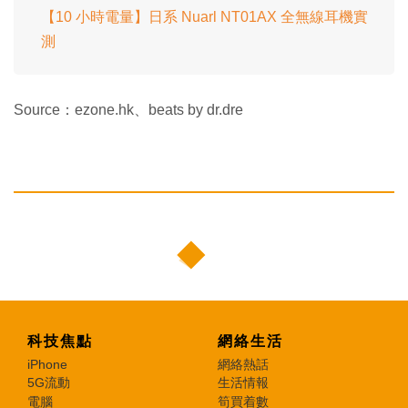
【10 小時電量】日系 Nuarl NT01AX 全無線耳機實
測
Source：ezone.hk、beats by dr.dre
科技焦點
網絡生活
iPhone
網絡熱話
5G流動
生活情報
電腦
筍買着數