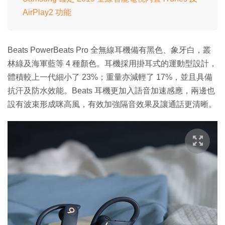
AirPlay2 功能
Beats PowerBeats Pro 全無線耳機備有黑色、象牙白，叢
林綠及海軍藍等 4 種顏色。耳機採用掛耳式的運動型設計，
體積較上一代細小了 23%；重量亦減輕了 17%，並且具備
抗汗及防水效能。Beats 耳機更加入語音加速感應，兩邊也
設有波束形成咪高風，有效加強隔音效果及讓通話更清晰。