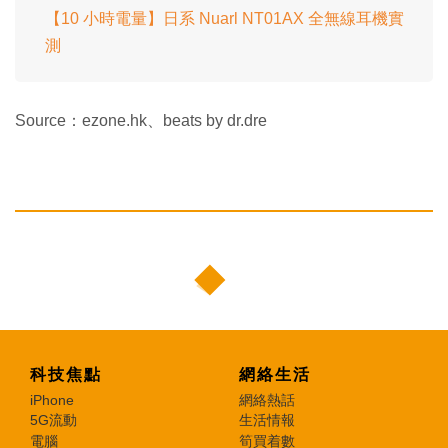
【10 小時電量】日系 Nuarl NT01AX 全無線耳機實
測
Source：ezone.hk、beats by dr.dre
科技焦點
網絡生活
iPhone
網絡熱話
5G流動
生活情報
電腦
筍買着數