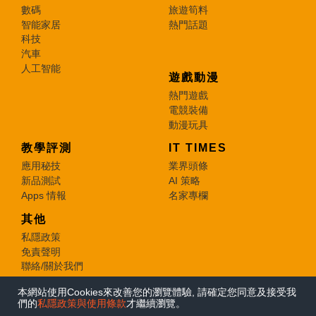
數碼
旅遊筍料
智能家居
熱門話題
科技
汽車
人工智能
遊戲動漫
熱門遊戲
電競裝備
動漫玩具
教學評測
IT TIMES
應用秘技
業界頭條
新品測試
AI 策略
Apps 情報
名家專欄
其他
私隱政策
免責聲明
聯絡/關於我們
本網站使用Cookies來改善您的瀏覽體驗, 請確定您同意及接受我
© 2026 e-zone. All Rights Reserved.
們的
私隱政策與使用條款
才繼續瀏覽。