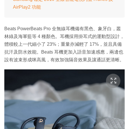
AirPlay2 功能
Beats PowerBeats Pro 全無線耳機備有黑色、象牙白，叢
林綠及海軍藍等 4 種顏色。耳機採用掛耳式的運動型設計，
體積較上一代細小了 23%；重量亦減輕了 17%，並且具備
抗汗及防水效能。Beats 耳機更加入語音加速感應，兩邊也
設有波束形成咪高風，有效加強隔音效果及讓通話更清晰。