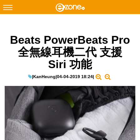
搜尋
Beats PowerBeats Pro
Facebook
Instagram
全無線耳機二代 支援
科技焦點
Siri 功能
網絡生活
遊戲動漫
|
KanHeung
|
04-04-2019 18:24
|
教學評測
EduTech
IT Times
生成式AI與雲端應用
Enterprise Digital Transformation