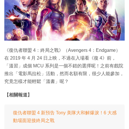
特集
《復仇者聯盟 4：終局之戰》（Avengers 4：Endgame）
在 2019 年 4 月 24 日上映，不過在入場看《復 4》前，
「溫習」成個 MCU 系列是一個不錯的選擇呢！之前有戲院
推出「電影馬拉松」活動，然而名額有限，很少人能參加，
究竟怎樣才能輕鬆「溫書」呢？
【相關報道】
復仇者聯盟 4 新預告 Tony 美隊大和解爆淚！6 大感
動場面迎接終局之戰