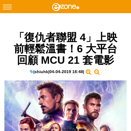
搜尋
「復仇者聯盟 4」上映
Facebook
Instagram
前輕鬆溫書！6 大平台
科技焦點
回顧 MCU 21 套電影
網絡生活
遊戲動漫
|
shiuhk
|
04-04-2019 18:48
|
教學評測
EduTech
IT Times
生成式AI與雲端應用
Enterprise Digital Transformation