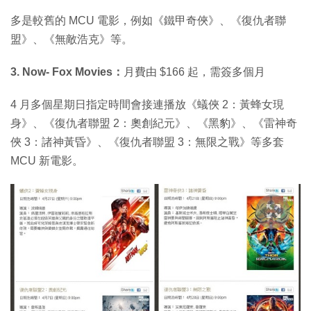
多是較舊的 MCU 電影，例如《鐵甲奇俠》、《復仇者聯
盟》、《無敵浩克》等。
3. Now- Fox Movies：
月費由 $166 起，需簽多個月
4 月多個星期日指定時間會接連播放《蟻俠 2：黃蜂女現
身》、《復仇者聯盟 2：奧創紀元》、《黑豹》、《雷神奇
俠 3：諸神黃昏》、《復仇者聯盟 3：無限之戰》等多套
MCU 新電影。