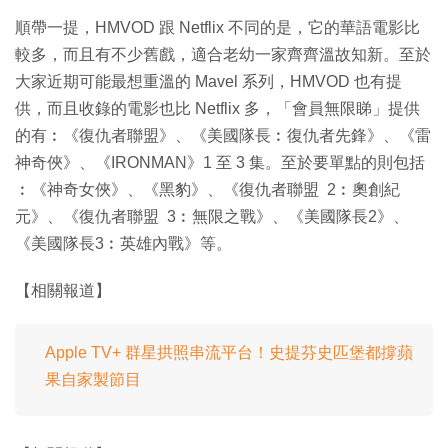
順帶一提，HMVOD 跟 Netflix 不同的是，它的華語電影比
較多，而且有不少舊戲，適合老幼一家齊齊溫故知新。至於
大家近期可能最想重溫的 Mavel 系列，HMVOD 也有提
供，而且收錄的電影也比 Netflix 多，「會員無限睇」提供
的有︰《復仇者聯盟》、《美國隊長︰復仇者先鋒》、《雷
神奇俠》、《IRONMAN》1 至 3 集。至於要單點的則包括
︰《神奇女俠》、《黑豹》、《復仇者聯盟 2︰奧創紀
元》、《復仇者聯盟 3︰無限之戰》、《美國隊長2》、
《美國隊長3︰英雄內戰》等。
【相關報道】
Apple TV+ 群星拱照串流平台！史提芬史匹堡都撐蘋
果自家製節目