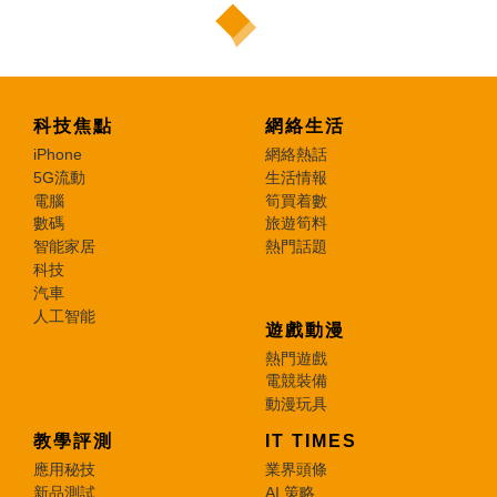
科技焦點
網絡生活
iPhone
網絡熱話
5G流動
生活情報
電腦
筍買着數
數碼
旅遊筍料
智能家居
熱門話題
科技
汽車
人工智能
遊戲動漫
熱門遊戲
電競裝備
動漫玩具
教學評測
IT TIMES
應用秘技
業界頭條
新品測試
AI 策略