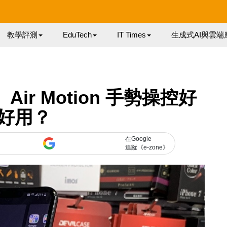
教學評測
EduTech
IT Times
生成式AI與雲端
！ Air Motion 手勢操控好
好用？
在Google
追蹤《e-zone》