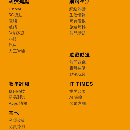
科技焦點
網絡生活
iPhone
網絡熱話
5G流動
生活情報
電腦
筍買着數
數碼
旅遊筍料
智能家居
熱門話題
科技
汽車
人工智能
遊戲動漫
熱門遊戲
電競裝備
動漫玩具
教學評測
IT TIMES
應用秘技
業界頭條
新品測試
AI 策略
Apps 情報
名家專欄
其他
私隱政策
免責聲明