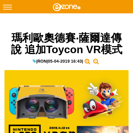
搜尋
瑪利歐奧德賽‧薩爾達傳
Facebook
Instagram
說 追加Toycon VR模式
科技焦點
網絡生活
|
RON
|
05-04-2019 16:43
|
遊戲動漫
教學評測
EduTech
IT Times
生成式AI與雲端應用
Enterprise Digital Transformation