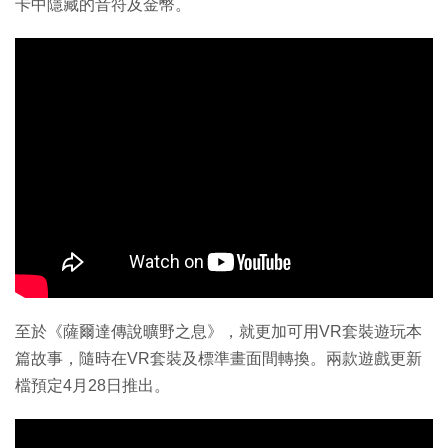
卡中隱藏的音符及金幣。
至於《薩爾達傳說曠野之息》，就更加可用VR套裝遊玩本
篇故事，隨時在VR套裝及標準畫面間轉換。兩款遊戲更新
檔預定4月28日推出。