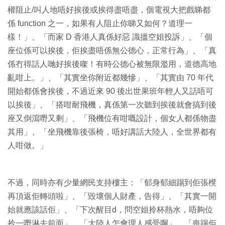
權阻止/叫人地唔好挨後或挨得盡唔盡，個電視大把戲睇都
係 function 之一，如果有人阻止你睇又如何？道理一
樣！」、「而家 D 香港人真係好惡 識搵空姐投訴」、「個
座位係可以挨後，佢挨盡唔係無公德心，正常行為」、「真
係冇得話人哋好挨後㗎！有時公德心被無限濫用，道德高地
亂咁上。」、「其實坐你附近都幾慘」、「其實由 70 年代
開始都係會挨後，不過近來 90 後出世果班年輕人又話唔可
以挨後」、「搭咁耐飛機，真係第一次聽到挨後就會搞到後
座又倒瀉嘢又剩」、「飛機位有咁嘅設計，個女人都係物盡
其用」、「坐飛機靠後張椅，唔好講話大陸人，全世界都有
人咁做。」
不過，同時亦有少量網民支持樓主：「郁身郁細踢到佢張櫈
再頂返佢轉頭啦」、「毀壞個人財產，告得」、「其實一開
始就應該話佢」、「下次醒目d，問空姐拎杯熱水，唔夠位
拎一嘢淋去前面」、「大陸人怎會理人感受啊」、「喪踢佢