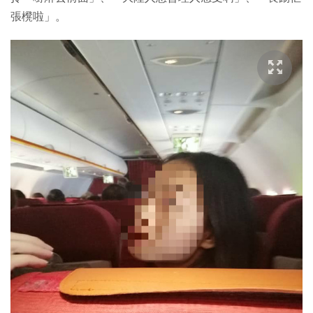
張櫈啦」。