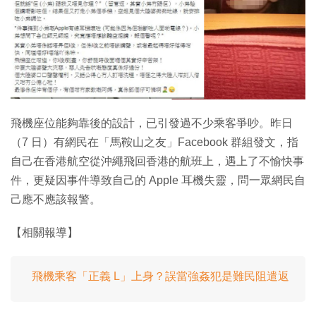
特集
飛機座位能夠靠後的設計，已引發過不少乘客爭吵。昨日
（7 日）有網民在「馬鞍山之友」Facebook 群組發文，指
自己在香港航空從沖繩飛回香港的航班上，遇上了不愉快事
件，更疑因事件導致自己的 Apple 耳機失靈，問一眾網民自
己應不應該報警。
【相關報導】
飛機乘客「正義 L」上身？誤當強姦犯是難民阻遣返