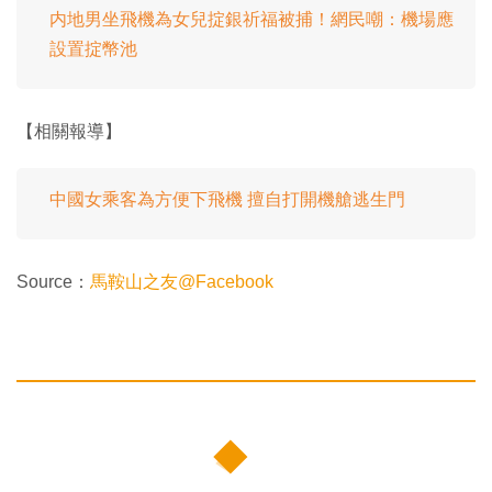
内地男坐飛機為女兒掟銀祈福被捕！網民嘲：機場應
設置掟幣池
【相關報導】
中國女乘客為方便下飛機 擅自打開機艙逃生門
Source：
馬鞍山之友@Facebook