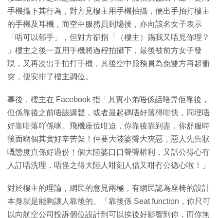
手機攝下其行為，對方見樓主用手機拍攝，便出手拍打樓主
的手機及耳機，而空中服務員到場後，亦向該名女子表示
「唔可以郁手」，但對方卻指「（樓主）踢我又唔見你理？
」樓主之後一直用手機將過程拍攝下，最後被前方女子發
現，又再次出手拍打手機，其後空中服務員為免雙方再起衝
突，便安排了樓主調位。
事後，樓主在 Facebook 指「其實小弟唔係話唔畀佢靠後，
但係靠後之前唔該講聲，或者最起碼唔好落得咁快，同埋唔
好靠咁落吖係咪。飛機座位咁迫，你靠後靠到盡，你舒服時
後面嗰個其實好辛苦架！仲要大陸婆聲大夾惡，惡人先告狀
嘅態度真係好過份！個大陸婆口口聲聲權利，又話公得心冇
人訂唔洗理，唔怪之得大陸人咁刻人僧又咁冇公德心啦！」
對於樓主的理論，網民的意見兩極，有網民認為座椅的設計
本身就是能夠讓人靠後的。「靠後係 Seat function，你只可
以向航空公司投訴個位設計到可以挨後好影響到你，而你無