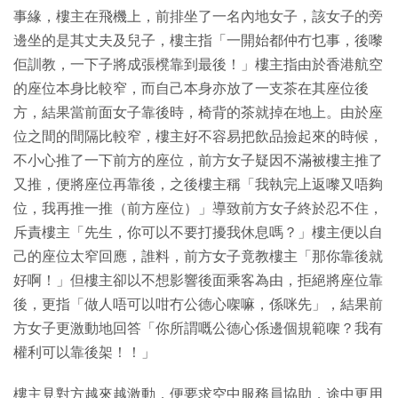
事緣，樓主在飛機上，前排坐了一名內地女子，該女子的旁
邊坐的是其丈夫及兒子，樓主指「一開始都仲冇乜事，後嚟
佢訓教，一下子將成張櫈靠到最後！」樓主指由於香港航空
的座位本身比較窄，而自己本身亦放了一支茶在其座位後
方，結果當前面女子靠後時，椅背的茶就掉在地上。由於座
位之間的間隔比較窄，樓主好不容易把飲品撿起來的時候，
不小心推了一下前方的座位，前方女子疑因不滿被樓主推了
又推，便將座位再靠後，之後樓主稱「我執完上返嚟又唔夠
位，我再推一推（前方座位）」導致前方女子終於忍不住，
斥責樓主「先生，你可以不要打擾我休息嗎？」樓主便以自
己的座位太窄回應，誰料，前方女子竟教樓主「那你靠後就
好啊！」但樓主卻以不想影響後面乘客為由，拒絕將座位靠
後，更指「做人唔可以咁冇公德心㗎嘛，係咪先」，結果前
方女子更激動地回答「你所謂嘅公德心係邊個規範㗎？我有
權利可以靠後架！！」
樓主見對方越來越激動，便要求空中服務員協助，途中更用