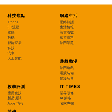
科技焦點
網絡生活
iPhone
網絡熱話
5G流動
生活情報
電腦
筍買着數
數碼
旅遊筍料
智能家居
熱門話題
科技
汽車
人工智能
遊戲動漫
熱門遊戲
電競裝備
動漫玩具
教學評測
IT TIMES
應用秘技
業界頭條
新品測試
AI 策略
Apps 情報
名家專欄
其他