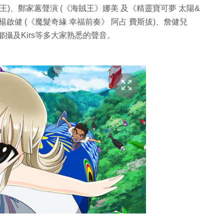
)、鄭家蕙聲演 (《海賊王》娜美 及《精靈寶可夢 太陽&
楊啟健 (《魔髮奇緣 幸福前奏》 阿占 費斯拔)、詹健兒
攝及Kirs等多大家熟悉的聲音。