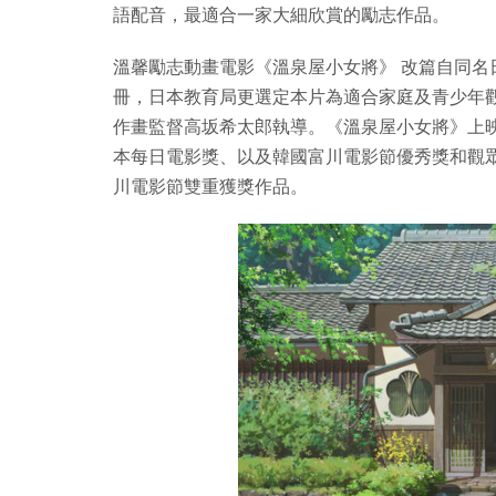
語配音，最適合一家大細欣賞的勵志作品。
溫馨勵志動畫電影《溫泉屋小女將》 改篇自同名
冊，日本教育局更選定本片為適合家庭及青少年
作畫監督高坂希太郎執導。《溫泉屋小女將》上
本每日電影獎、以及韓國富川電影節優秀獎和觀眾
川電影節雙重獲獎作品。