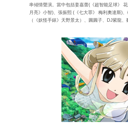
串傾情聲演。當中包括姜嘉蕾(《超智能足球》 花王
月亮》小智)、張振熙 (《七大罪》 梅利奧達斯)、
（《妖怪手錶》天野景太）、圓圓子、DJ紫龍、鄒