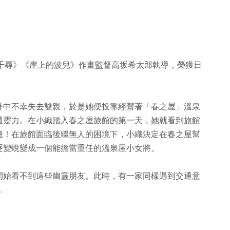
千與千尋》《崖上的波兒》作畫監督高坂希太郎執導，榮獲日
外中不幸失去雙親，於是她便投靠經營著「春之屋」溫泉
通靈力。在小織踏入春之屋旅館的第一天，她就看到旅館
邊！在旅館面臨後繼無人的困境下，小織決定在春之屋幫
逐變蛻變成一個能擔當重任的溫泉屋小女將。
開始看不到這些幽靈朋友。此時，有一家同樣遇到交通意
…