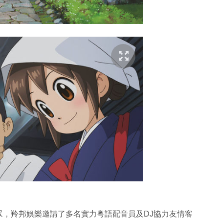
眾，羚邦娛樂邀請了多名實力粵語配音員及DJ協力友情客