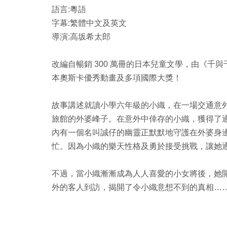
語言:粵語
字幕:繁體中文及英文
導演:高坂希太郎
改編自暢銷 300 萬冊的日本兒童文學，由《
本奧斯卡優秀動畫及多項國際大獎！
故事講述就讀小學六年級的小織，在一場交通意
旅館的外婆峰子。在意外中倖存的小織，獲得了
內有一個名叫誠仔的幽靈正默默地守護在外婆身
忙。因為小織的樂天性格及勇於接受挑戰，讓她
不過，當小織漸漸成為人人喜愛的小女將後，她
外的客人到訪，揭開了令小織意想不到的真相…