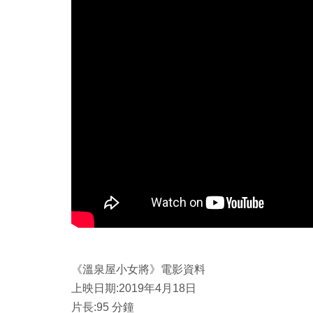
《溫泉屋小女將》電影資料
上映日期:2019年4月18日
片長:95 分鐘