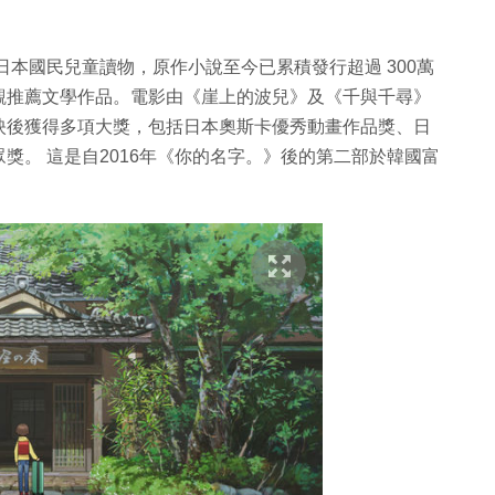
日本國民兒童讀物，原作小說至今已累積發行超過 300萬
觀推薦文學作品。電影由《崖上的波兒》及《千與千尋》
映後獲得多項大獎，包括日本奧斯卡優秀動畫作品獎、日
獎。 這是自2016年《你的名字。》後的第二部於韓國富