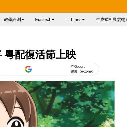
教學評測
EduTech
IT Times
生成式AI與雲端
 粵配復活節上映
在Google
追蹤《e-zone》