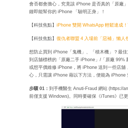
會否都會擔心，究竟該 iPhone 是否真的「
鐘即能幫你的 iPhone 「驗明正身」！
【科技焦點】
iPhone 雙開 WhatsApp 輕鬆達成！
【科技焦點】
復仇者聯盟 4 入場前「惡補」懶人
想防止買到 iPhone「鬼機」、「積木機」？
到店舖標榜的「原廠二手 iPhone」/「原廠 99
或想平價維修 iPhone，將 iPhone 送到一
心，只需讓 iPhone 藉以下方法，便能為 iPho
步驟 01：
到手機醫生 Anuti-Fraud 網站 (https://
前僅支援 Windows)。同時要確保《iTunes》