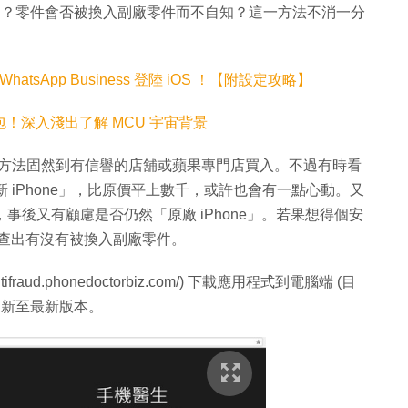
原廠」？零件會否被換入副廠零件而不自知？這一方法不消一分
WhatsApp Business 登陸 iOS ！【附設定攻略】
包！深入淺出了解 MCU 宇宙背景
最佳方法固然到有信譽的店舖或蘋果專門店買入。不過有時看
% 新 iPhone」，比原價平上數千，或許也會有一點心動。又
些店舖，事後又有顧慮是否仍然「原廠 iPhone」。若果想得個安
ne 查出有沒有被換入副廠零件。
antifraud.phonedoctorbiz.com/) 下載應用程式到電腦端 (目
已更新至最新版本。