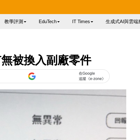
教學評測
EduTech
IT Times
生成式AI與雲端
查有無被換入副廠零件
在Google
追蹤《e-zone》