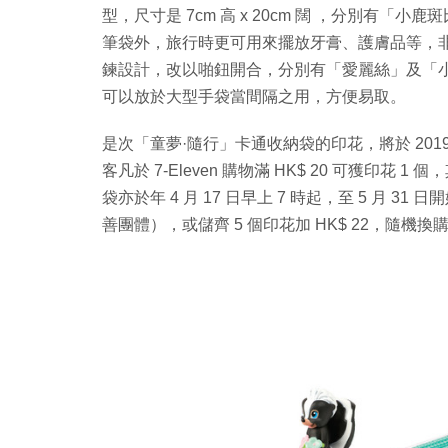
型，尺寸是 7cm 高 x 20cm 闊 ，分別有
筆袋外，旅行時更可用來擺放牙膏、護膚品等，
鍊設計，改以啪鈕開合，分別有「愛麗絲」及「小木偶
可以放於大型手袋當間隔之用，方便易取。
是次「童夢·隨行」卡通收納袋的印花，將於 2019 年 4
客凡於 7-Eleven 購物滿 HK$ 20 可獲印花 
袋亦於年 4 月 17 日早上 7 時起，至 5 月 31 
善團體），或儲齊 5 個印花加 HK$ 22，隨