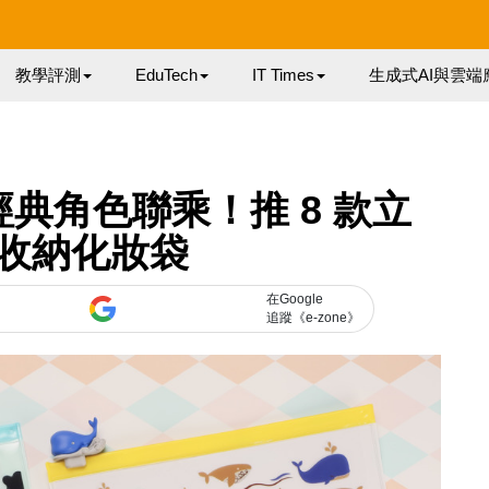
教學評測
EduTech
IT Times
生成式AI與雲端
士尼經典角色聯乘！推 8 款立
收納化妝袋
在Google
追蹤《e-zone》