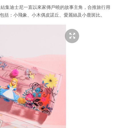
士尼聯手，結集迪士尼一直以來家傳戶曉的故事主角，合推旅行用
，包括：小飛象、小木偶皮諾丘、愛麗絲及小鹿斑比。