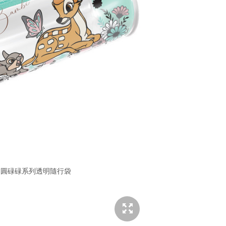
」圓碌碌系列透明隨行袋