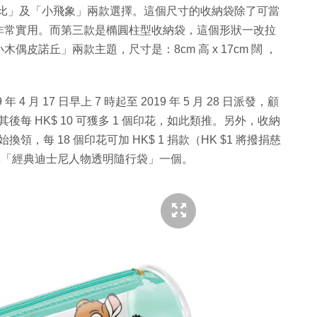
「小鹿斑比」及「小飛象」兩款選擇。這個尺寸的收納袋除了可當
非常實用。而第三款是橢圓柱型收納袋，這個形狀一改拉
皮諾丘」兩款主題，尺寸是：8cm 高 x 17cm 闊 ，
 月 17 日早上 7 時起至 2019 年 5 月 28 日派發，顧
1 個，其後每 HK$ 10 可獲多 1 個印花，如此類推。另外，收納
日開始換領，每 18 個印花可加 HK$ 1 捐款（HK $1 將撥捐慈
機換購「經典迪士尼人物透明隨行袋」一個。