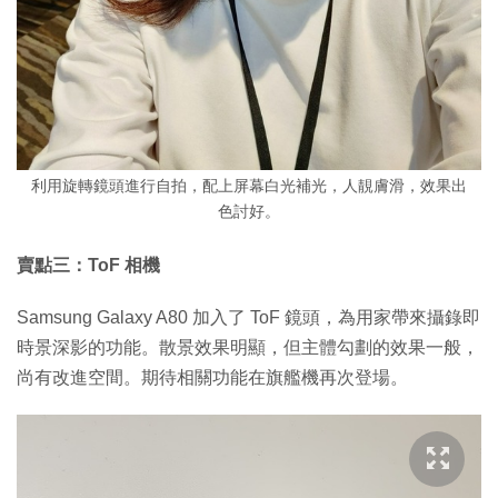
利用旋轉鏡頭進行自拍，配上屏幕白光補光，人靚膚滑，效果出
色討好。
賣點三：ToF 相機
Samsung Galaxy A80 加入了 ToF 鏡頭，為用家帶來攝錄即
時景深影的功能。散景效果明顯，但主體勾劃的效果一般，
尚有改進空間。期待相關功能在旗艦機再次登場。